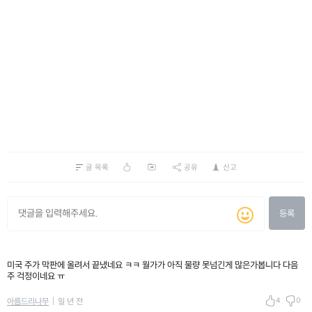
글 목록
공유
신고
등록
미국 주가 막판에 올려서 끝냈네요 ㅋㅋ 월가가 아직 물량 못넘긴게 많은가봅니다 다음
주 걱정이네요 ㅠ
4
0
아름드리나무
일 년 전