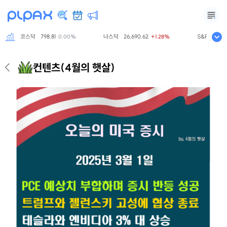
코스닥
798.81
나스닥
26,690.62
S&P500
7,75
0.00%
+1.28%
컨텐츠
(4월의 햇살)