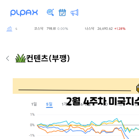
코스닥
798.81
나스닥
26,690.62
S
0.00%
0.00%
+1.28%
컨텐츠
(부깽)