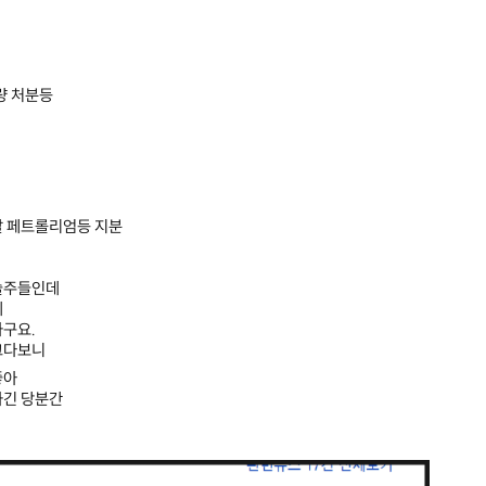
량 처분등
탈 페트롤리엄등 지분
술주들인데
에
하구요.
크다보니
좋아
하긴 당분간