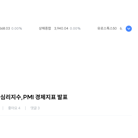
03
상해종합
3,940.04
유로스톡스50
6,523.86
0.00%
0.00%
+0.33
자심리지수,PMI 경제지표 발표
좋아요
4
댓글
3