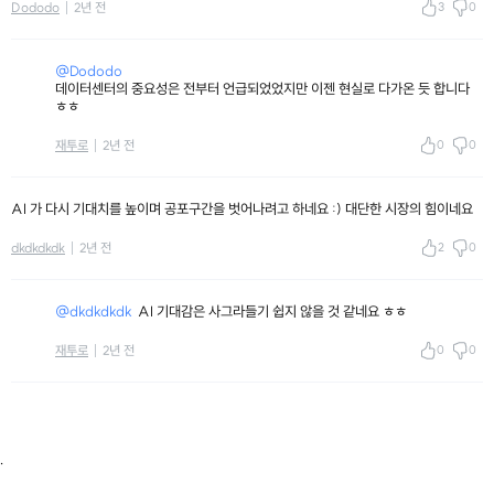
3
0
Dododo
2년 전
@Dododo
데이터센터의 중요성은 전부터 언급되었었지만 이젠 현실로 다가온 듯 합니다
ㅎㅎ
0
0
재투로
2년 전
AI 가 다시 기대치를 높이며 공포구간을 벗어나려고 하네요 :) 대단한 시장의 힘이네요
2
0
dkdkdkdk
2년 전
@dkdkdkdk
AI 기대감은 사그라들기 쉽지 않을 것 같네요 ㅎㅎ
0
0
재투로
2년 전
.