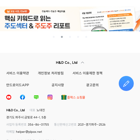
H&D Co., Ltd
서비스 이용약관
개인정보 처리방침
서비스 이용제한 정책
안드로이드APP
공지사항
광고문의
건의하기
H&D Co., Ltd
대표
노대진
경기도 파주시 금빛로 44-1, 5층
사업자 등록번호
356-86-01755
통신판매신고번호
2021-경기파주-2526
이메일
helper@plpax.net