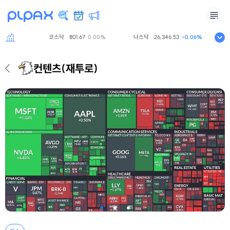
코스닥
801.67
나스닥
26,346.53
S
0.00%
0.00%
-0.06%
컨텐츠
(재투로)