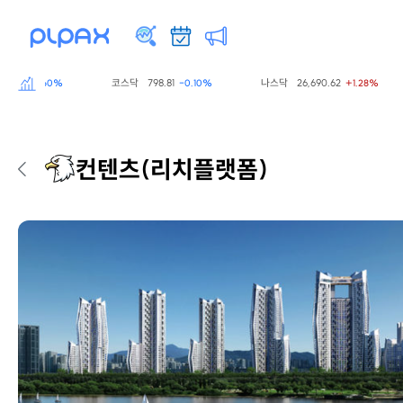
7
코스닥
798.81
나스닥
26,690.62
-0.60%
-0.10%
+1.28%
컨텐츠
(리치플랫폼)