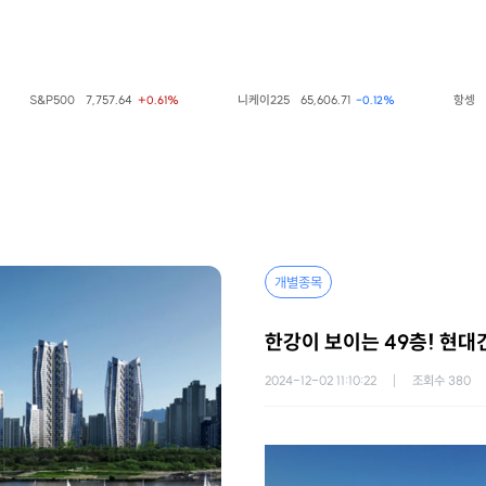
S&P500
7,757.64
니케이225
65,606.71
항셍
25,
+0.61%
-0.12%
개별종목
한강이 보이는 49층! 현대
2024-12-02 11:10:22
조회수
380