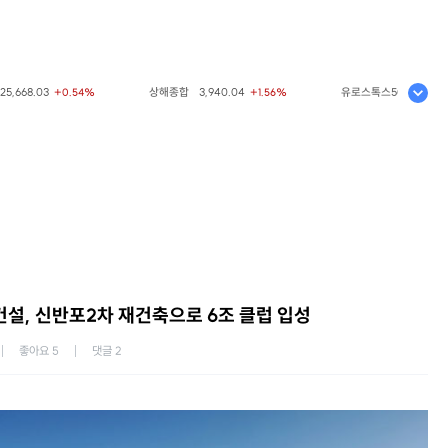
668.03
상해종합
3,940.04
유로스톡스50
6,523.86
+0.54%
+1.56%
+
건설, 신반포2차 재건축으로 6조 클럽 입성
좋아요
5
댓글
2