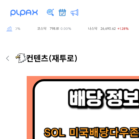
7
코스닥
798.81
나스닥
26,690.62
0.00%
0.00%
+1.28%
컨텐츠
(재투로)