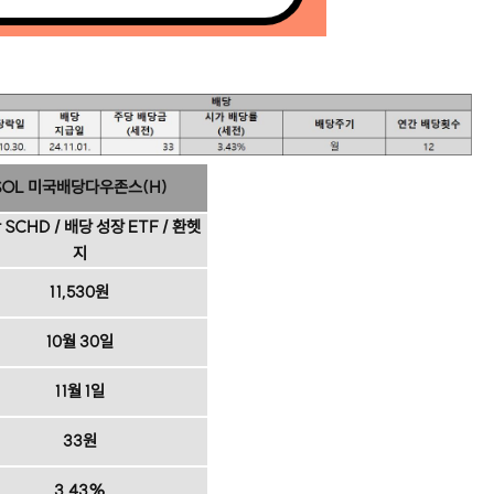
SOL 미국배당다우존스(H)
SCHD / 배당 성장 ETF / 환헷
지
11,530원
10월 30일
11월 1일
33원
3.43%