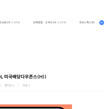
8.03
상해종합
3,940.04
유로스톡스50
6,523.86
0.00%
0.00%
+0.
OL 미국배당다우존스(H))
좋아요
6
댓글
4