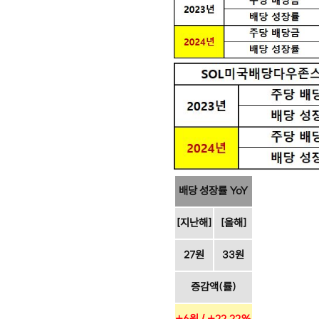
배당 성장률 YoY
[지난해]
[올해]
27원
33원
증감액(률)
+6원 / +22.22%