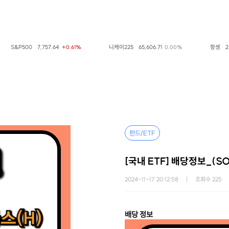
S&P500
7,757.64
니케이225
65,606.71
항셍
25,66
+0.61%
0.00%
펀드/ETF
[국내 ETF] 배당정보_(S
2024-11-17 20:12:58
조회수
225
배당 정보