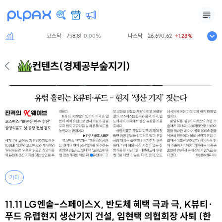
코스닥
798.81
나스닥
26,690.62
S&
.00%
0.00%
+1.28%
컨텐츠
(경제공부숲지기)
기타
11.11 LG엔솔-스페이스X, 반도체 혜택 극과 극, K뷰티·
푸드 유렵현지 생산기지 건설, 임현택 의협회장 사퇴 (한