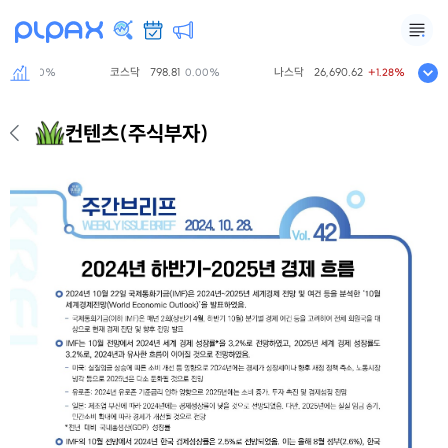
77
코스닥
798.81
나스닥
26,690.62
0.00%
0.00%
+1.28%
컨텐츠
(주식부자)