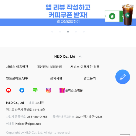
H&D Co., Ltd
서비스 이용약관
개인정보 처리방침
서비스 이용제한 정책
안드로이드APP
공지사항
광고문의
건의하기
H&D Co., Ltd
대표
노대진
경기도 파주시 금빛로 44-1, 5층
사업자 등록번호
356-86-01755
통신판매신고번호
2021-경기파주-2526
이메일
helper@plpax.net
Copyright by H&D Co., Ltd. All rights reserved.