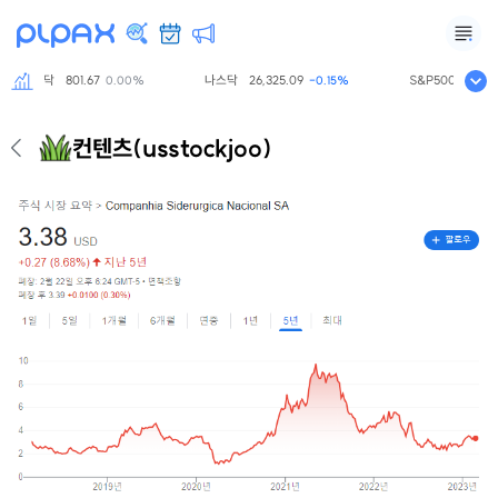
코스닥
801.67
나스닥
26,325.09
S&P500
7,701.1
0.00%
-0.15%
컨텐츠
(usstockjoo)