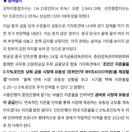
★ 중국증시
상하이종합지수는 114.21포인트(4.15%) 오른 2,863.13에, 선전종합지수는
59.15포인트(3.95%) 상승한 1,555.98에 장을 마쳤다.
이날 중국 금융 당국 수장들이 공동으로 기자회견에 나서며 경기 침체를 막기 위
한 추가 부양책을 내놨다. 이는 흔치 않은 경우다. 중국 당국이 올해 들어 여러 차
례 부양책을 내놓고 정책 금리를 낮췄지만, 아직 경제는 살아날 기미를 보이지 않
자 정부의 강한 의지를 보여 준 것으로 분석된다.
판궁성 중국 인민은행 총재는 24일 국가금융감독관리국, 증권감독관리위원회와
함께한 국무원 신문판공실 주최 금융당국 합동 기자회견에서 “
조만간 지준율을
0.5%포인트 낮춰 금융 시장에 유동성 1조위안(약 189조4000억원)을 제공할
것
”이라며 “올해 안에 시장 유동성 상황을 보고 시기를 택해 지준율을
0.25~0.5%포인트 추가 인하할 수 있다”고 말했다.
시중은행이 중앙은행에 맡기는 비율인 지준율을 인하하면
곧바로 시장에 유동성
이 공급
된다. 연속적인 지준율 인하를 통해 시장에 제공하는 유동성 규모를 계속
키우겠다는 의지를 밝힌 셈이다. 인민은행이 연내 지준율을 0.5%포인트씩 두 차
례 인하하면 코로나19 팬데믹으로 중국 경제가 직접적인 타격을 받은 2021년 이
후 첫 사례가 된다.