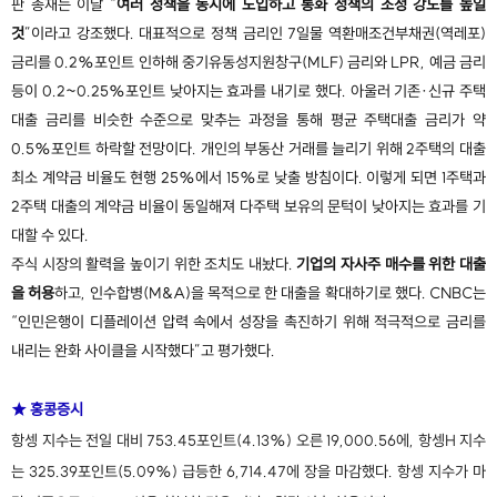
판 총재는 이날 “
여러 정책을 동시에 도입하고 통화 정책의 조정 강도를 높일
것
”이라고 강조했다. 대표적으로 정책 금리인 7일물 역환매조건부채권(역레포)
금리를 0.2%포인트 인하해 중기유동성지원창구(MLF) 금리와 LPR, 예금 금리
등이 0.2~0.25%포인트 낮아지는 효과를 내기로 했다. 아울러 기존·신규 주택
대출 금리를 비슷한 수준으로 맞추는 과정을 통해 평균 주택대출 금리가 약
0.5%포인트 하락할 전망이다. 개인의 부동산 거래를 늘리기 위해 2주택의 대출
최소 계약금 비율도 현행 25%에서 15%로 낮출 방침이다. 이렇게 되면 1주택과
2주택 대출의 계약금 비율이 동일해져 다주택 보유의 문턱이 낮아지는 효과를 기
대할 수 있다.
주식 시장의 활력을 높이기 위한 조치도 내놨다.
기업의 자사주 매수를 위한 대출
을 허용
하고, 인수합병(M&A)을 목적으로 한 대출을 확대하기로 했다. CNBC는
“인민은행이 디플레이션 압력 속에서 성장을 촉진하기 위해 적극적으로 금리를
내리는 완화 사이클을 시작했다”고 평가했다.
★ 홍콩증시
항셍 지수는 전일 대비 753.45포인트(4.13%) 오른 19,000.56에, 항셍H 지수
는 325.39포인트(5.09%) 급등한 6,714.47에 장을 마감했다. 항셍 지수가 마