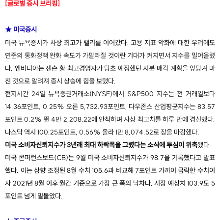
[글로벌 증시 브리핑]
★ 미국증시
미국 뉴욕증시가 사상 최고가 랠리를 이어갔다. 고용 지표 악화에 대한 우려에도
연준의 통화정책 완화 속도가 가팔라질 것이란 기대가 커지면서 지수를 밀어올렸
다. 엔비디아는 젠슨 황 최고경영자가 당초 예정했던 지분 매각 계획을 앞당겨 마
친 것으로 알려져 증시 상승에 힘을 보탰다.
현지시간 24일 뉴욕증권거래소(NYSE)에서 S&P500 지수는 전 거래일보다
14.36포인트, 0.25% 오른 5,732.93포인트, 다우존스 산업평균지수는 83.57
포인트 0.2% 뛴 4만 2,208.22에 안착하며 사상 최고치를 하루 만에 경신했다.
나스닥 역시 100.25포인트, 0.56% 올라 1만 8,074.52로 장을 마감했다.
미국 소비자신뢰지수가 3년래 최대 하락폭을 그렸다는 소식에 투심이 위축
됐다.
미국 콘퍼런스보드(CB)는 9월 미국 소비자신뢰지수가 98.7을 기록했다고 발표
했다. 이는 상향 조정된 8월 수치 105.6과 비교해 7포인트 가까이 급락한 수치이
자 2021년 8월 이후 월간 기준으로 가장 큰 폭의 낙차다. 시장 예상치 103.9도 5
포인트 넘게 밑돌았다.