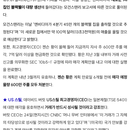
칩인 블랙웰이 대량 생산
에 들어갔다는 모건스탠리 보고서에 따른 것으로 풀이된
다.
모건스탠리는 이날 "엔비디아가 4분기 45만 개의 블랙웰 칩을 출하할 것으로 추
정된다"며 "이 새로운 칩에서만 약 100억 달러(13조3천억원)의 매출을 올릴 것으
로 예상한다"고 밝혔다.
또한,
최고경영자(CEO) 젠슨 황이 올해 들어 지금까지 자사 주 600만 주를 매
각, 7억 달러 이상을 현금화한 것으로 확인됐다. 황은 지난 3월 내부자 거래 사전
신고를 의무화한 SEC '10b5-1' 규정에 따라 매각 계획안을 내고 이에 대한 실행
을 완료했다.
이 계획은 내년 3월까지 유효하나,
젠슨 황은
계획 만료일 6개월 전에
매각 예정
물량 600만 주를 모두 처분
했다.
★ US 스틸,
데이비드 버릿
US스틸 최고경영자(CEO
)는 일본제철(TSE:5401)
에 대한 매각을 옹호하면서
거래가 반드시 성사될 것이라고 강조
했다.
버릿 CEO는 24일(현지시간) CNBC '머니 무버' 인터뷰에서 "이 거래가 그 자체
의 타당성으로 성사될 것이라고 강력하게 믿고 있다"며 "(미국의) 국가 안보를 강