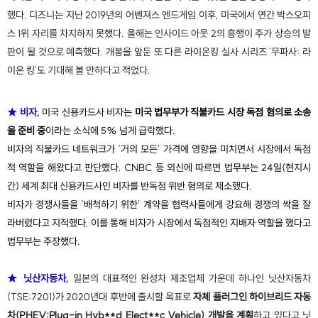
했다. 디즈니는 지난 2019년의 어벤져스 엔드게임 이후, 미국에서 연간 박스오피
스 1위 자리를 차지하지 못했다. 올해는 인사이드 아웃 2의 흥행이 주가 상승의 발
판이 될 것으로 예측했다. 개봉을 앞둔 또 다른 라이온킹 실사 시리즈 '무파사: 라
이온 킹'도 기대해 볼 만하다고 적었다.
★ 비자,
미국 신용카드사 비자는
미국 법무부가 직불카드 시장 독점 혐의로 소송
을 준비 중
이라는 소식에 5% 넘게 급락했다.
비자의 직불카드 네트워크가 ‘거의 모든’ 가격에 영향을 미치면서 시장에서 독점
적 역할을 해왔다고 판단했다. CNBC 등 외신에 따르면 법무부는 24일(현지시
간) 세계 최대 신용카드사인 비자를 반독점 위반 혐의로 제소했다.
비자가 경쟁사들을 ‘배척하기 위한’ 계약을 협력사들에게 강요해 경쟁의 싹을 잘
라버렸다고 지적했다. 이를 통해 비자가 시장에서 독점적인 지배자 역할을 했다고
법무부는 주장했다.
★ 닛산자동차,
일본의 대표적인 완성차 제조업체 가운데 하나인 닛산자동차
(TSE:7201)가 2020년대 후반에 출시할 목표로
자체 플러그인 하이브리드 자동
차(PHEV:Plug-in Hyb**d Elect**c Vehicle) 개발을 계획
하고 있다고 닛