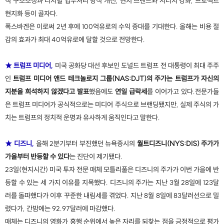
직 구조조정과 디지털 업무처리 방식 개선, 현지 브랜드와 시너지 강화, 프로젝트
현지화 등이 골자다.
폭스바겐은 이로써 2년 후에 100억유로의 수익 증대를 기대한다. 올해는 비용 절
감의 효과가 최대 40억유로에 달할 것으로 전망한다.
★ 트럼프 미디어,
미국 공화당 대선 후보인 도널드 트럼프 전 대통령이 최대 주주
인
트럼프 미디어 앤드 테크놀로지 그룹(NAS:DJT)의 주가는 트럼프가 자신의
지분을 희석하지 않겠다고 발표
했음에도
연일 급락세
를 이어가고 있다.전문가들
은 트럼프 미디어가 공식적으로는 미디어 주식으로 브랜딩됐지만, 실제 주식의 가
치는 트럼프의 정치적 운명과 유사하게 움직인다고 말한다.
★ 디즈니,
올해 2분기부터 부진했던 뉴욕증시의
월트디즈니(NYS:DIS) 주가가
가을부터 반등할 수 있다
는 진단이 제기됐다.
23일(현지시간) 미국 투자 전문 매체 모틀리풀은 디즈니의 주가가 이번 가을에 반
등할 수 있는 세 가지 이유를 지목했다. 디즈니의 주가는 지난 3월 28일에 123달
러를 돌파했다가 이후 꾸준한 내림세를 겪었다. 지난 8월 8일에 83달러선으로 밀
렸다가, 간밤에는 92.97달러에 마감했다.
매체는 디즈니의 영화가 흥행 순위에서 높은 자리를 되찾는 점을 긍정적으로 평가