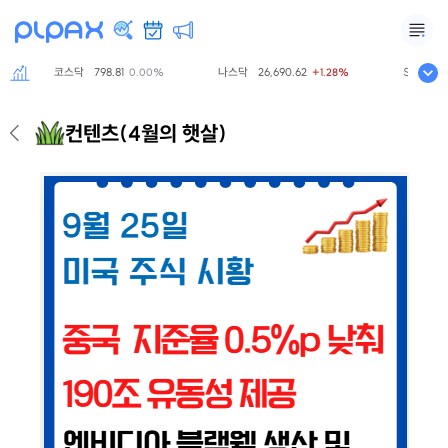
코스닥
798.81
나스닥
26,690.62
S&P500
7,
0.00%
+1.28%
컨텐츠
(4월의 햇살)