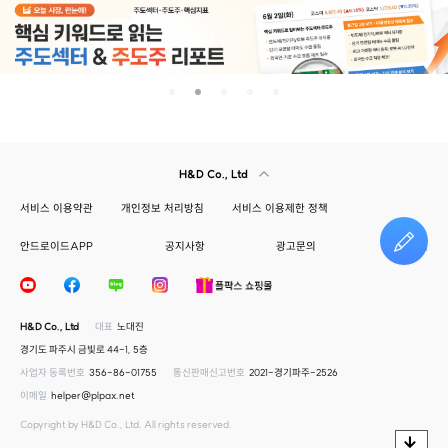
H&D Co., Ltd
서비스 이용약관
개인정보 처리방침
서비스 이용제한 정책
안드로이드APP
공지사항
광고문의
건의하기
H&D Co., Ltd
대표
노대진
경기도 파주시 금빛로 44-1, 5층
사업자 등록번호
356-86-01755
통신판매신고번호
2021-경기파주-2526
이메일
helper@plpax.net
Copyright by H&D Co., Ltd. All rights reserved.