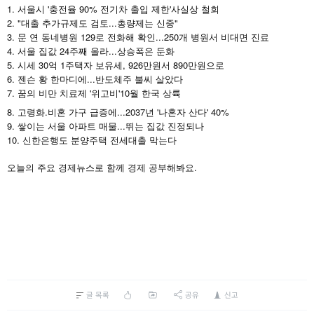
1. 서울시 '충전율 90% 전기차 출입 제한'사실상 철회
2. "대출 추가규제도 검토...총량제는 신중"
3. 문 연 동네병원 129로 전화해 확인...250개 병원서 비대면 진료
4. 서울 집값 24주째 올라...상승폭은 둔화
5. 시세 30억 1주택자 보유세, 926만원서 890만원으로
6. 젠슨 황 한마디에...반도체주 불씨 살았다
7. 꿈의 비만 치료제 '위고비'10월 한국 상륙
8. 고령화.비혼 가구 급증에...2037년 '나혼자 산다' 40%
9. 쌓이는 서울 아파트 매물...뛰는 집값 진정되나
10. 신한은행도 분양주택 전세대출 막는다
.
오늘의
주요
경제뉴스로
함께
경제
공부해봐요
글 목록
공유
신고