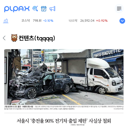
코스닥
798.81
나스닥
26,592.04
S&P
60%
-0.10%
+0.92%
컨텐츠
(tqqqq)