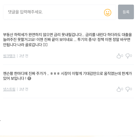
등록
부동산 하락세가 완연하지 않으면 금리 못내릴겁니다... 금리를 내린다 하더라도 대출을
늘려주진 못할거고요! 이젠 진짜 끝이 보이네요 ... 투기의 종식! 정책 이젠 정말 바꾸면
안됩니다 나라 골로갑니다 😮‍💨
0
0
씽크탱크
2년 전
젠슨황 한마디에 진짜 주가가 .. ㅎㅎㅎ 시장이 이렇게 기대감만으로 움직였는데 한계가
있어 보입니다 ! 😅
0
0
넷스트림
2년 전
.