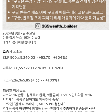
2024년 8월 7일 수요일
미국 증시 뉴스, 테마, 이슈에
대해서 정리해봤습니다 :)
🔮증시 📈&📉
S&P 500📈5,240.03 (+53.70 +1.04%)
다우 📈 38,997.66 (+294.39 +0.76%)
나스닥📈16,365.85 (+166.77 +1.03%)
📰금일 핵심 뉴스
나스닥 1% 반등…침체우려 완화, 9월 금리 0.5%p 인하확률 75%
서학개미, 폭풍우 몰아쳐도 미국주식 '줍줍'
JP모건 "엔 캐리 트레이드, 50~60% 청산돼"
역대급 폭락 하루만에 최대폭 반등…엔화강세 주춤하자 한숨돌린 *증시