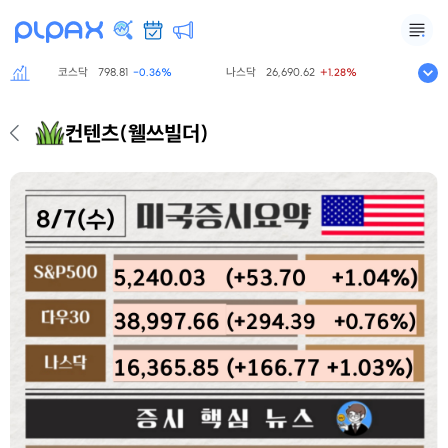
코스닥
798.81
나스닥
26,690.62
S&P500
7,7
-0.36%
+1.28%
컨텐츠
(웰쓰빌더)