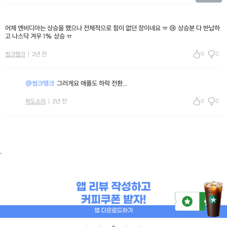
어제 엔비디아는 상승을 했으나 전체적으로 힘이 없던 장이네요 ㅠ 😢 상승분 다 반납하
고 나스닥 겨우 1% 상승 ㅠ
0
0
씽크탱크
2년 전
@씽크탱크
그러게요 애플도 하락 전환...
0
0
파도소리
2년 전
.