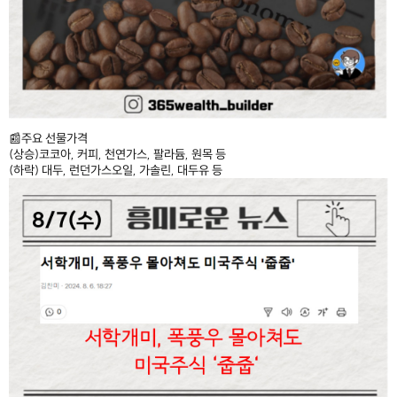
📰주요 선물가격
(상승)코코아, 커피, 천연가스, 팔라듐, 원목 등
(하락) 대두, 런던가스오일, 가솔린, 대두유 등