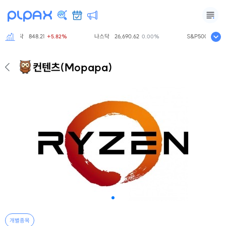
코스닥
848.21
나스닥
26,690.62
S&P500
7,757
+5.82%
0.00%
컨텐츠
(Mopapa)
개별종목