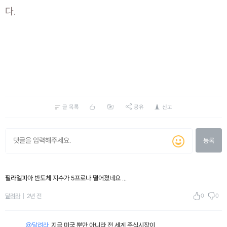
다.
글 목록
공유
신고
등록
필라델피아 반도체 지수가 5프로나 떨어졌네요 ...
0
0
달려라
2년 전
@달려라
지금 미국 뿐만 아니라 전 세계 주식시장이