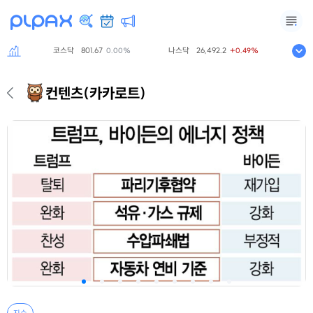
코스닥
801.67
나스닥
26,492.2
S&P500
0.00%
+0.49%
컨텐츠
(카카로트)