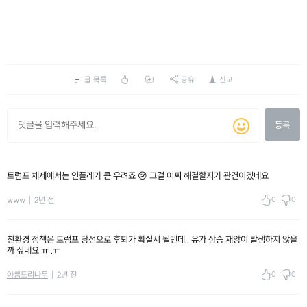
글 목록
공유
신고
등록
트럼프 체제에서는 인플레가 큰 우려죠 😢 그걸 어찌 해결할지가 관건이겠네요
0
0
www
2년 전
친환경 정책은 트럼프 당선으로 후퇴가 확실시 될텐데.. 유가 상승 재앙이 발생하지 않을
까 싶네요 ㅠ .ㅠ
0
0
아름드리나무
2년 전