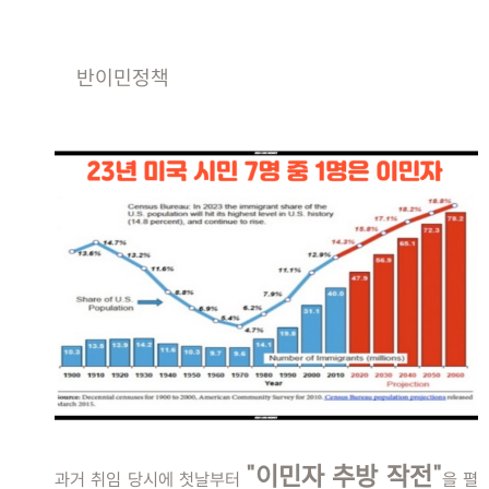
반이민정책
"이민자 추방 작전"
과거 취임 당시에 첫날부터
을 펼