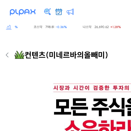
코스닥
798.81
나스닥
26,690.62
-0.60%
-0.36%
+1.28%
컨텐츠
(미네르바의올빼미)