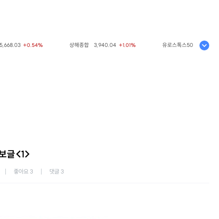
8.03
상해종합
3,940.04
유로스톡스50
6,523.86
+0.54%
+1.01%
+0.
보글<1>
좋아요
3
댓글
3