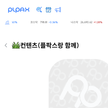
.77
코스닥
798.81
나스닥
26,690.62
-0.60%
-0.36%
+1.28%
컨텐츠
(플팍스랑 함께)