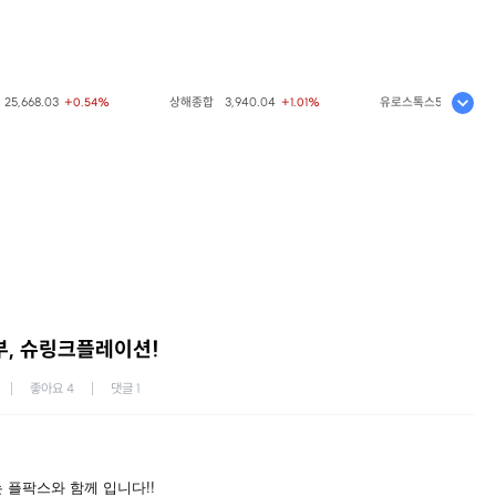
5,668.03
상해종합
3,940.04
유로스톡스50
6,523.86
+0.54%
+1.01%
, 슈링크플레이션!
좋아요
4
댓글
1
 플팍스와 함께 입니다!!