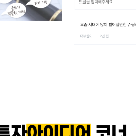
요즘 시대에 많이 벌어질만한 슈링
더부살이
2년 전