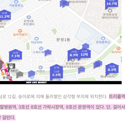
남로 12길, 송이로에 의해 둘러쌓인 삼각형 부지에 위치한다.
트리플역
찰병원역, 3호선 8호선 가락시장역, 8호선 문정역이 있다. 단, 걸어서
상 걸린다.