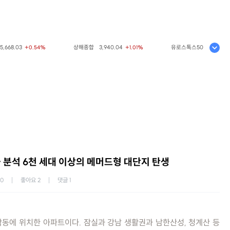
03
상해종합
3,940.04
유로스톡스50
6,523.86
+0.54%
+1.01%
+0.3
 분석 6천 세대 이상의 메머드형 대단지 탄생
30
좋아요
2
댓글
1
동에 위치한 아파트이다. 잠실과 강남 생활권과 남한산성, 청계산 등