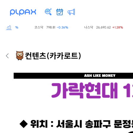
코스닥
798.81
나스닥
26,690.62
S
0.60%
-0.36%
+1.28%
컨텐츠
(카카로트)