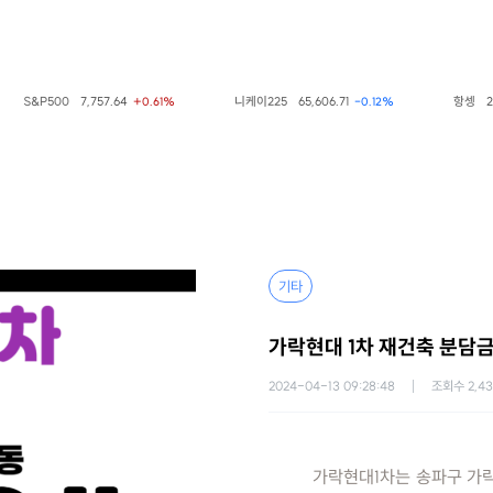
&P500
7,757.64
니케이225
65,606.71
항셍
25,668.
+0.61%
-0.12%
기타
가락현대 1차 재건축 분담금
2024-04-13 09:28:48
조회수
2,4
가락현대1차는 송파구 가락