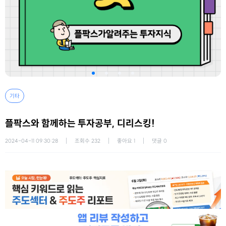
기타
플팍스와 함께하는 투자공부, 디리스킹!
2024-04-11 09:30:28
조회수
232
좋아요
1
댓글
0