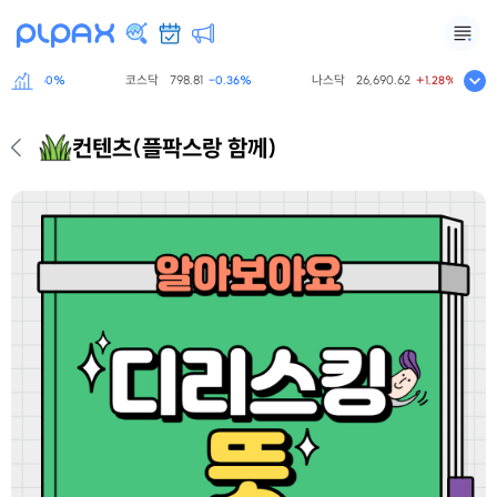
77
코스닥
798.81
나스닥
26,690.62
-0.60%
-0.36%
+1.28%
컨텐츠
(플팍스랑 함께)