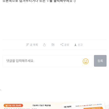
'>'
:)
오른쪽으로
넘겨주시거나
또는
를
클릭해주세요
글 목록
공유
신고
등록
.