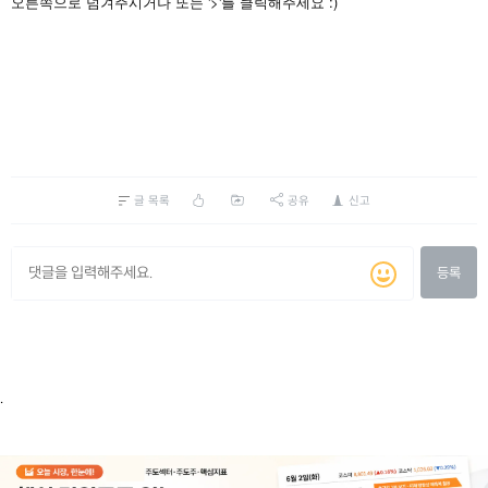
'>'
:)
오른쪽으로
넘겨주시거나
또는
를
클릭해주세요
글 목록
공유
신고
등록
.