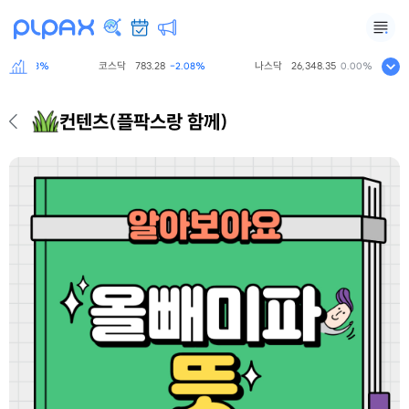
9
코스닥
783.28
나스닥
26,348.35
-0.73%
-2.08%
0.00%
컨텐츠
(플팍스랑 함께)