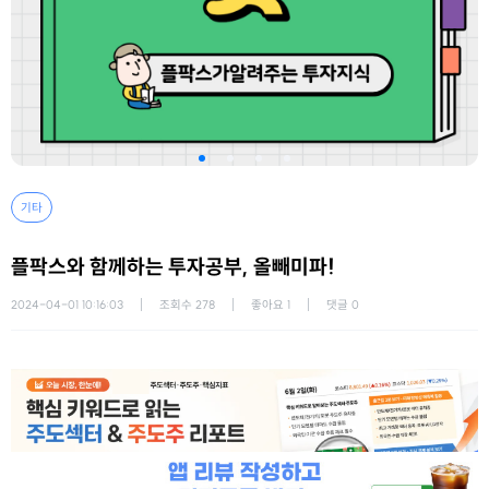
기타
플팍스와 함께하는 투자공부, 올빼미파!
2024-04-01 10:16:03
조회수
278
좋아요
1
댓글
0