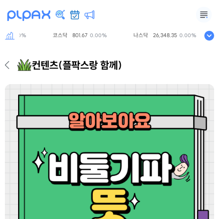
38
코스닥
801.67
나스닥
26,348.35
0.00%
0.00%
0.00%
컨텐츠
(플팍스랑 함께)