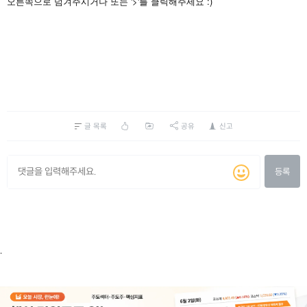
'>'
:)
오른쪽으로
넘겨주시거나
또는
를
클릭해주세요
글 목록
공유
신고
등록
.