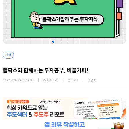
기타
플팍스와 함께하는 투자공부, 비둘기파!
2024-03-29 10:49:37
조회수
270
좋아요
1
댓글
0