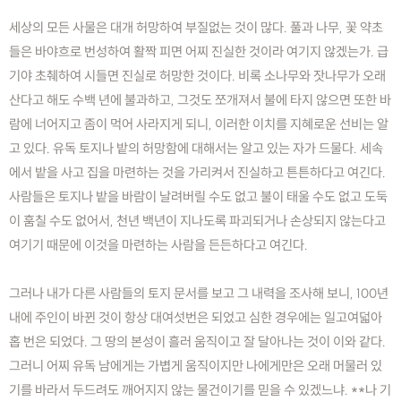
세상의 모든 사물은 대개 허망하여 부질없는 것이 많다. 풀과 나무, 꽃 약초
들은 바야흐로 번성하여 활짝 피면 어찌 진실한 것이라 여기지 않겠는가. 급
기야 초췌하여 시들면 진실로 허망한 것이다. 비록 소나무와 잣나무가 오래
산다고 해도 수백 년에 불과하고, 그것도 쪼개져서 불에 타지 않으면 또한 바
람에 너어지고 좀이 먹어 사라지게 되니, 이러한 이치를 지혜로운 선비는 알
고 있다. 유독 토지나 밭의 허망함에 대해서는 알고 있는 자가 드물다. 세속
에서 밭을 사고 집을 마련하는 것을 가리켜서 진실하고 튼튼하다고 여긴다.
사람들은 토지나 밭을 바람이 날려버릴 수도 없고 불이 태울 수도 없고 도둑
이 훔칠 수도 없어서, 천년 백년이 지나도록 파괴되거나 손상되지 않는다고
여기기 때문에 이것을 마련하는 사람을 든든하다고 여긴다.
그러나 내가 다른 사람들의 토지 문서를 보고 그 내력을 조사해 보니, 100년
내에 주인이 바뀐 것이 항상 대여섯번은 되었고 심한 경우에는 일고여덟아
홉 번은 되었다. 그 땅의 본성이 흘러 움직이고 잘 달아나는 것이 이와 같다.
그러니 어찌 유독 남에게는 가볍게 움직이지만 나에게만은 오래 머물러 있
기를 바라서 두드려도 깨어지지 않는 물건이기를 믿을 수 있겠느냐. **나 기