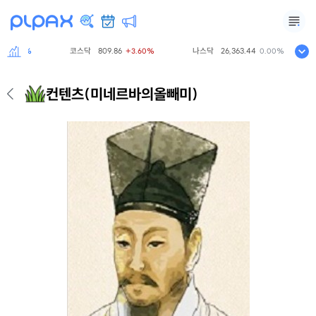
코스닥
809.86
나스닥
26,363.44
4.28%
+3.60%
0.00%
컨텐츠
(미네르바의올빼미)