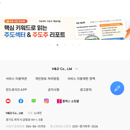
.
H&D Co., Ltd
서비스 이용약관
개인정보 처리방침
서비스 이용제한 정책
안드로이드APP
공지사항
광고문의
건의하기
H&D Co., Ltd
대표
노대진
경기도 파주시 금빛로 44-1, 5층
사업자 등록번호
356-86-01755
통신판매신고번호
2021-경기파주-2526