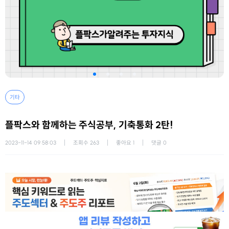
기타
플팍스와 함께하는 주식공부, 기축통화 2탄!
2023-11-14 09:58:03
조회수
263
좋아요
1
댓글
0