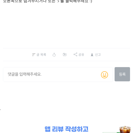
'>'
:)
오른쪽으로
넘겨주시거나
또는
를
클릭해주세요
글 목록
공유
신고
등록
.