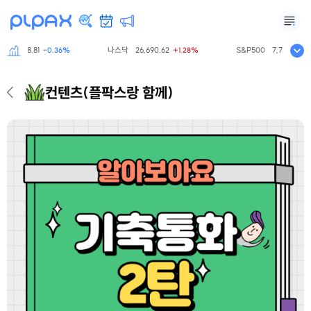
스닥
798.81
나스닥
26,690.62
S&P500
7,757.64
-0.36%
+1.28%
+0
컨텐츠
(플팍스랑 함께)