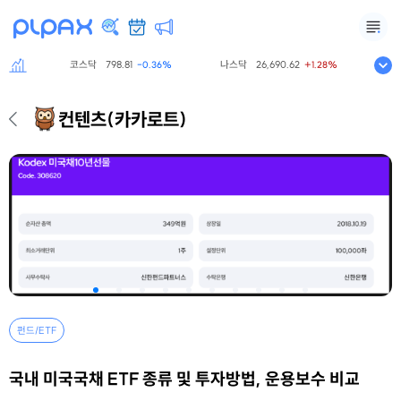
코스닥
798.81
나스닥
26,690.62
S&P50
%
-0.36%
+1.28%
컨텐츠
(카카로트)
펀드/ETF
국내 미국국채 ETF 종류 및 투자방법, 운용보수 비교