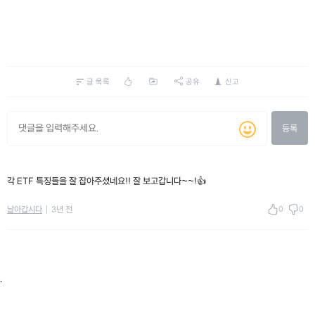
글 목록
공유
신고
등록
각 ETF 특징들을 잘 잡아주셨네요!! 잘 보고갑니다~~!👍
0
0
날아갑시다
3년 전
.