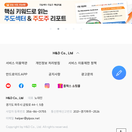
H&D Co., Ltd
서비스 이용약관
개인정보 처리방침
서비스 이용제한 정책
안드로이드APP
공지사항
광고문의
건의하기
H&D Co., Ltd
대표
노대진
경기도 파주시 금빛로 44-1, 5층
사업자 등록번호
356-86-01755
통신판매신고번호
2021-경기파주-2526
이메일
helper@plpax.net
Copyright by H&D Co., Ltd. All rights reserved.