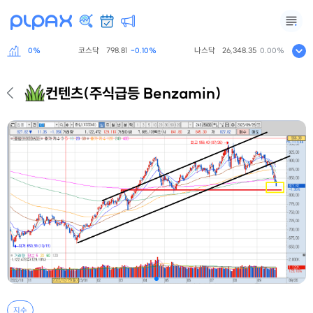
7
코스닥
798.81
나스닥
26,348.35
-0.60%
-0.10%
0.00%
컨텐츠
(주식급등 Benzamin)
지수