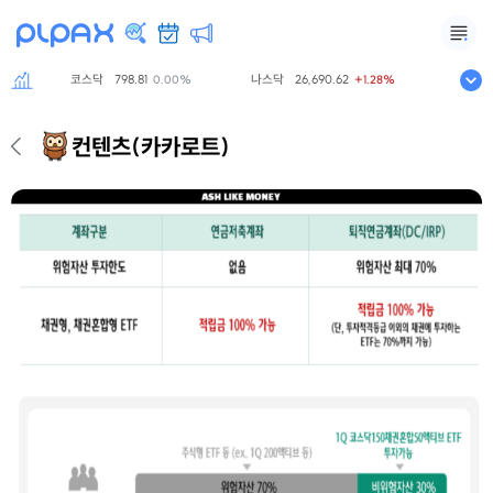
코스닥
798.81
나스닥
26,690.62
S&P500
7
0.00%
+1.28%
컨텐츠
(카카로트)