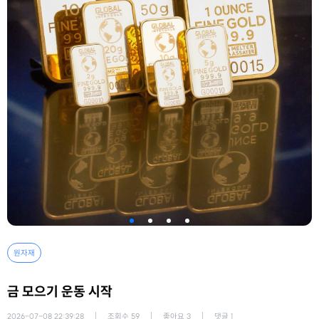
원자재
금 모으기 운동 시작
2026-07-08 22:39:28
조회수
59
좋아요
3
댓글
1