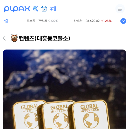
코스닥
798.81
나스닥
26,690.62
S&P5
00%
0.00%
+1.28%
컨텐츠
(대흥동코뿔소)