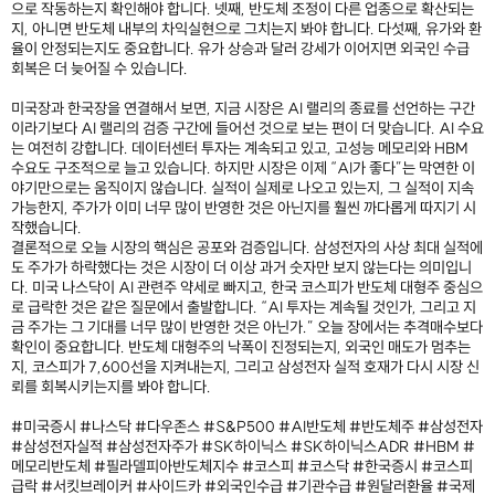
으로 작동하는지 확인해야 합니다. 넷째, 반도체 조정이 다른 업종으로 확산되는
지, 아니면 반도체 내부의 차익실현으로 그치는지 봐야 합니다. 다섯째, 유가와 환
율이 안정되는지도 중요합니다. 유가 상승과 달러 강세가 이어지면 외국인 수급
회복은 더 늦어질 수 있습니다.
미국장과 한국장을 연결해서 보면, 지금 시장은 AI 랠리의 종료를 선언하는 구간
이라기보다 AI 랠리의 검증 구간에 들어선 것으로 보는 편이 더 맞습니다. AI 수요
는 여전히 강합니다. 데이터센터 투자는 계속되고 있고, 고성능 메모리와 HBM
수요도 구조적으로 늘고 있습니다. 하지만 시장은 이제 “AI가 좋다”는 막연한 이
야기만으로는 움직이지 않습니다. 실적이 실제로 나오고 있는지, 그 실적이 지속
가능한지, 주가가 이미 너무 많이 반영한 것은 아닌지를 훨씬 까다롭게 따지기 시
작했습니다.
결론적으로 오늘 시장의 핵심은 공포와 검증입니다. 삼성전자의 사상 최대 실적에
도 주가가 하락했다는 것은 시장이 더 이상 과거 숫자만 보지 않는다는 의미입니
다. 미국 나스닥이 AI 관련주 약세로 빠지고, 한국 코스피가 반도체 대형주 중심으
로 급락한 것은 같은 질문에서 출발합니다. “AI 투자는 계속될 것인가, 그리고 지
금 주가는 그 기대를 너무 많이 반영한 것은 아닌가.” 오늘 장에서는 추격매수보다
확인이 중요합니다. 반도체 대형주의 낙폭이 진정되는지, 외국인 매도가 멈추는
지, 코스피가 7,600선을 지켜내는지, 그리고 삼성전자 실적 호재가 다시 시장 신
뢰를 회복시키는지를 봐야 합니다.
#미국증시 #나스닥 #다우존스 #S&P500 #AI반도체 #반도체주 #삼성전자
#삼성전자실적 #삼성전자주가 #SK하이닉스 #SK하이닉스ADR #HBM #
메모리반도체 #필라델피아반도체지수 #코스피 #코스닥 #한국증시 #코스피
급락 #서킷브레이커 #사이드카 #외국인수급 #기관수급 #원달러환율 #국제