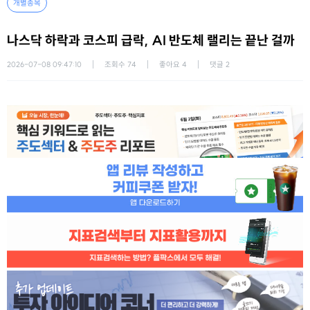
개별종목
나스닥 하락과 코스피 급락, AI 반도체 랠리는 끝난 걸까
2026-07-08 09:47:10
조회수
74
좋아요
4
댓글
2