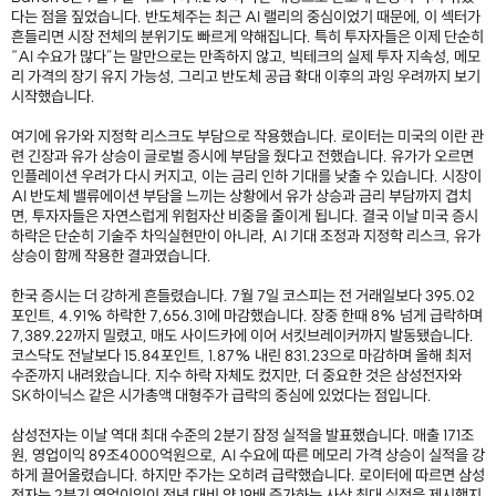
다는 점을 짚었습니다. 반도체주는 최근 AI 랠리의 중심이었기 때문에, 이 섹터가
흔들리면 시장 전체의 분위기도 빠르게 약해집니다. 특히 투자자들은 이제 단순히
“AI 수요가 많다”는 말만으로는 만족하지 않고, 빅테크의 실제 투자 지속성, 메모
리 가격의 장기 유지 가능성, 그리고 반도체 공급 확대 이후의 과잉 우려까지 보기
시작했습니다.
여기에 유가와 지정학 리스크도 부담으로 작용했습니다. 로이터는 미국의 이란 관
련 긴장과 유가 상승이 글로벌 증시에 부담을 줬다고 전했습니다. 유가가 오르면
인플레이션 우려가 다시 커지고, 이는 금리 인하 기대를 낮출 수 있습니다. 시장이
AI 반도체 밸류에이션 부담을 느끼는 상황에서 유가 상승과 금리 부담까지 겹치
면, 투자자들은 자연스럽게 위험자산 비중을 줄이게 됩니다. 결국 이날 미국 증시
하락은 단순히 기술주 차익실현만이 아니라, AI 기대 조정과 지정학 리스크, 유가
상승이 함께 작용한 결과였습니다.
한국 증시는 더 강하게 흔들렸습니다. 7월 7일 코스피는 전 거래일보다 395.02
포인트, 4.91% 하락한 7,656.31에 마감했습니다. 장중 한때 8% 넘게 급락하며
7,389.22까지 밀렸고, 매도 사이드카에 이어 서킷브레이커까지 발동됐습니다.
코스닥도 전날보다 15.84포인트, 1.87% 내린 831.23으로 마감하며 올해 최저
수준까지 내려왔습니다. 지수 하락 자체도 컸지만, 더 중요한 것은 삼성전자와
SK하이닉스 같은 시가총액 대형주가 급락의 중심에 있었다는 점입니다.
삼성전자는 이날 역대 최대 수준의 2분기 잠정 실적을 발표했습니다. 매출 171조
원, 영업이익 89조4000억원으로, AI 수요에 따른 메모리 가격 상승이 실적을 강
하게 끌어올렸습니다. 하지만 주가는 오히려 급락했습니다. 로이터에 따르면 삼성
전자는 2분기 영업이익이 전년 대비 약 19배 증가하는 사상 최대 실적을 제시했지