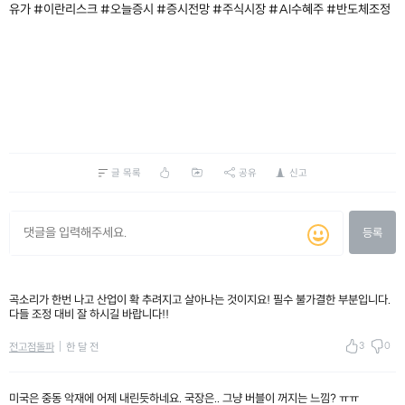
유가 #이란리스크 #오늘증시 #증시전망 #주식시장 #AI수혜주 #반도체조정
글 목록
공유
신고
등록
곡소리가 한번 나고 산업이 확 추려지고 살아나는 것이지요! 필수 불가결한 부분입니다.
다들 조정 대비 잘 하시길 바랍니다!!
3
0
전고점돌파
한 달 전
미국은 중동 악재에 어제 내린듯하네요. 국장은.. 그냥 버블이 꺼지는 느낌? ㅠㅠ