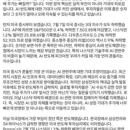
왜 주가는 빠질까?”입니다. 이번 장의 핵심은 실적 부진이 아니라 기대의 피로감
입니다. AI 반도체에 대한 기대가 너무 커진 상태에서, 투자자들은 이제 좋은 숫자
보다 그 숫자가 얼마나 오래 지속될 수 있는지를 따지고 있습니다.
먼저 미국 증시부터 보겠습니다. 7월 7일 미국 증시는 3대 지수가 모두 하락했습
니다. AP에 따르면 S&P500은 0.4% 하락한 7,503.85에 마감했고, 나스닥은
1.2% 떨어진 25,818.69를 기록했습니다. 다우존스지수도 0.2% 하락한
52,925.15로 장을 마쳤습니다. 중소형주 중심의 러셀2000 역시 0.9% 하락했
습니다. 숫자만 보면 아주 큰 폭락은 아니지만, 하락의 중심이 AI와 반도체였다는
점에서 시장이 느끼는 체감 부담은 컸습니다. 특히 나스닥은 기술주와 AI 관련주
의 비중이 높기 때문에, AI 반도체 피크아웃 우려가 커질 때 가장 먼저 흔들리는
지수입니다.
미국 증시가 흔들린 가장 큰 이유는 AI 관련주에 대한 기대 조정이었습니다. 최근
까지 시장은 AI 인프라 투자, 데이터센터 확장, GPU와 메모리 수요 증가를 거의
무조건적인 성장 스토리로 받아들였습니다. 하지만 삼성전자의 역대급 실적 발표
이후에도 한국 반도체주가 급락하자, 글로벌 투자자들은 “AI 수요가 강한 것은 맞
지만, 지금 주가가 너무 앞서간 것은 아닌가”라는 질문을 던지기 시작했습니다. 로
이터도 이날 나스닥 하락의 배경으로 AI 관련 우려와 칩메이커 약세를 지목했습니
다. 즉, 시장은 AI 성장 자체를 부정하는 것이 아니라, AI 성장 기대가 주가에 너무
빠르게 반영된 것 아니냐는 쪽으로 이동하고 있습니다.
이날 미국장에서 가장 부담이 컸던 쪽은 반도체였습니다. 한국장에서 삼성전자와
SK하이닉스가 급락한 영향은 미국 반도체 투자심리에도 이어졌습니다.
Barron’s는 7월 7일 나스닥이 1.2% 하락한 배경으로 반도체 반등이 다시 꺾였