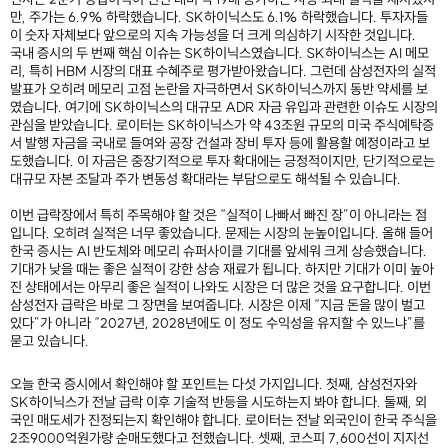
만, 주가는 6.9% 하락했습니다. SK하이닉스도 6.1% 하락했습니다. 투자자들
이 숫자 자체보다 앞으로의 지속 가능성을 더 크게 의심하기 시작한 것입니다.
국내 증시의 두 번째 핵심 이슈는 SK하이닉스였습니다. SK하이닉스는 AI 메모
리, 특히 HBM 시장의 대표 수혜주로 평가받아왔습니다. 그런데 삼성전자의 실적
발표가 오히려 메모리 고점 논란을 자극하면서 SK하이닉스까지 동반 약세를 보
였습니다. 여기에 SK하이닉스의 대규모 ADR 자금 유입과 관련한 이슈도 시장의
관심을 받았습니다. 로이터는 SK하이닉스가 약 43조원 규모의 미국 주식예탁증
서 발행 자금을 국내로 들여와 공장 건설과 장비 투자 등에 활용할 예정이라고 보
도했습니다. 이 자금은 중장기적으로 투자 확대에는 긍정적이지만, 단기적으로는
대규모 자본 조달과 주가 변동성 확대라는 부담으로도 해석될 수 있습니다.
이번 급락장에서 특히 주목해야 할 것은 “실적이 나빠서 빠진 장”이 아니라는 점
입니다. 오히려 실적은 너무 좋았습니다. 문제는 시장의 눈높이입니다. 올해 들어
한국 증시는 AI 반도체와 메모리 슈퍼사이클 기대를 앞세워 크게 상승했습니다.
기대가 낮을 때는 좋은 실적이 강한 상승 재료가 됩니다. 하지만 기대가 이미 높아
진 상태에서는 아무리 좋은 실적이 나와도 시장은 더 많은 것을 요구합니다. 이번
삼성전자 급락은 바로 그 장면을 보여줍니다. 시장은 이제 “지금 돈을 많이 벌고
있다”가 아니라 “2027년, 2028년에도 이 정도 수익성을 유지할 수 있느냐”를
묻고 있습니다.
오늘 한국 증시에서 확인해야 할 포인트는 다섯 가지입니다. 첫째, 삼성전자와
SK하이닉스가 전날 급락 이후 기술적 반등을 시도하는지 봐야 합니다. 둘째, 외
국인 매도세가 진정되는지 확인해야 합니다. 로이터는 전날 외국인이 한국 주식을
2조9000억원가량 순매도했다고 전했습니다. 셋째, 코스피 7,600선이 지지선