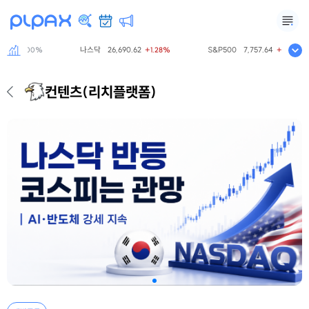
.81
나스닥
26,690.62
S&P500
7,757.64
0.00%
+1.28%
+0.61%
컨텐츠
(리치플랫폼)