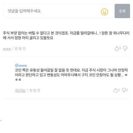
등록
주식 부양 없이는 버틸 수 없다고 본 것이겠죠. 자금줄 말라갈테니.. ! 암튼 참 외나무다리
에 서서 엄청 머리 굴리고 있을듯요
3
1
www
한 달 전
@www
코인 쪽은 유동성 들어갈일 잘 없을 듯 한데요. 지금 주식 시장이 그나마 안정적
이라고 판단하고 있고 변동성도 어마무시해서 구지 코인 안찾아도 될 상황... ㅎ
ㅎㅎ
3
0
제2의삶
한 달 전
.