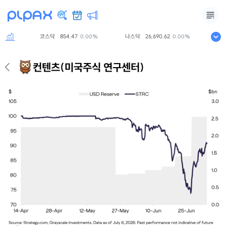
코스닥
854.47
나스닥
26,690.62
S&P
00%
0.00%
0.00%
컨텐츠
(미국주식 연구센터)