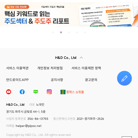
H&D Co., Ltd
서비스 이용약관
개인정보 처리방침
서비스 이용제한 정책
안드로이드APP
공지사항
광고문의
건의하기
H&D Co., Ltd
대표
노대진
경기도 파주시 금빛로 44-1, 5층
사업자 등록번호
356-86-01755
통신판매신고번호
2021-경기파주-2526
이메일
helper@plpax.net
Copyright by H&D Co., Ltd. All rights reserved.