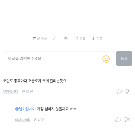
글 목록
공유
신고
등록
코인도 종목마다 호불호가 크게 갈리는듯요
3
1
날아갑시다
한 달 전
@날아갑시다
가장 심하지 않을까요 ㅎㅎ
2
0
dkdkdkdk
한 달 전