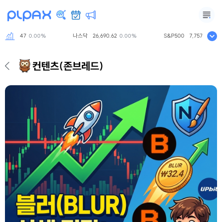
.47
나스닥
26,690.62
S&P500
7,757.64
0.00%
0.00%
0.00%
컨텐츠
(존브레드)