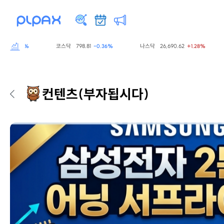
코스닥
798.81
나스닥
26,690.62
S&P
60%
-0.36%
+1.28%
컨텐츠
(부자됩시다)