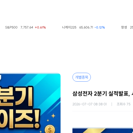
500
7,757.64
니케이225
65,606.71
항셍
25,668.03
+0.61%
-0.12%
개별종목
삼성전자 2분기 실적발표, 
2026-07-07 08:38:01
조회수
75