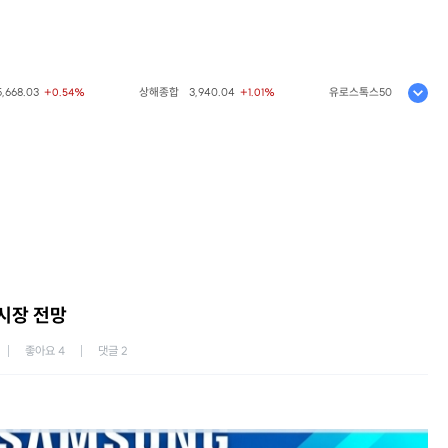
상해종합
3,940.04
유로스톡스50
6,523.86
+0.54%
+1.01%
+0.33
시장 전망
좋아요
4
댓글
2