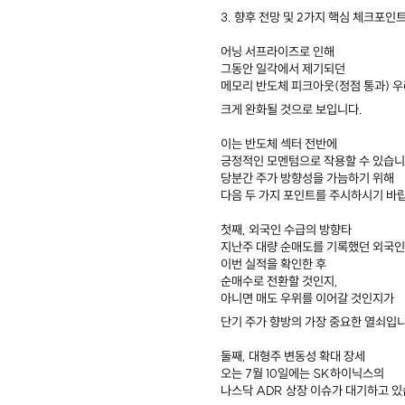
3. 향후 전망 및 2가지 핵심 체크포인
어닝 서프라이즈로 인해
그동안 일각에서 제기되던
메모리 반도체 피크아웃(정점 통과) 
크게 완화될 것으로 보입니다.
이는 반도체 섹터 전반에
긍정적인 모멘텀으로 작용할 수 있습니
당분간 주가 방향성을 가늠하기 위해
다음 두 가지 포인트를 주시하시기 바
첫째, 외국인 수급의 방향타
지난주 대량 순매도를 기록했던 외국
이번 실적을 확인한 후
순매수로 전환할 것인지,
아니면 매도 우위를 이어갈 것인지가
단기 주가 향방의 가장 중요한 열쇠입니
둘째, 대형주 변동성 확대 장세
오는 7월 10일에는 SK하이닉스의
나스닥 ADR 상장 이슈가 대기하고 있