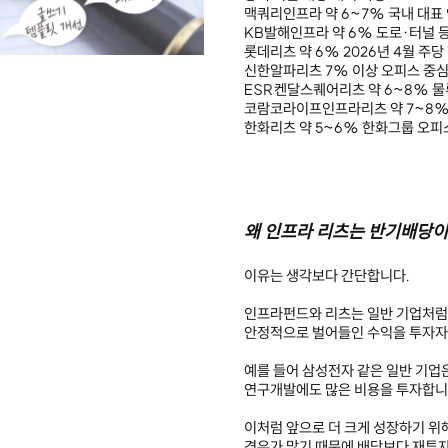
맥쿼리인프라
약 6~7%
국내 대표
KB발해인프라
약 6%
도로·터널 등
롯데리츠
약 6%
2026년 4월 주당
신한알파리츠
7% 이상
오피스 중심 
ESR켄달스퀘어리츠
약 6~8%
물
코람코라이프인프라리츠
약 7~8
한화리츠
약 5~6%
한화그룹 오피스
왜 인프라 리츠는 반기배당이
이유는 생각보다 간단합니다.
인프라펀드와 리츠는 일반 기업처럼 
안정적으로 벌어들인 수익을 투자자
예를 들어 삼성전자 같은 일반 기업
연구개발에도 많은 비용을 투자합니
이처럼 앞으로 더 크게 성장하기 위
경우가 많기 때문에 배당보다 재투자