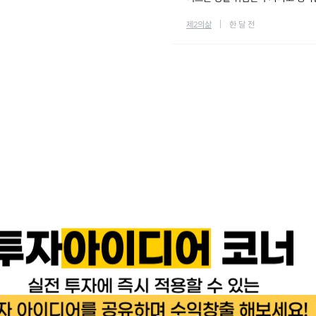
제2의삶
한 달 전