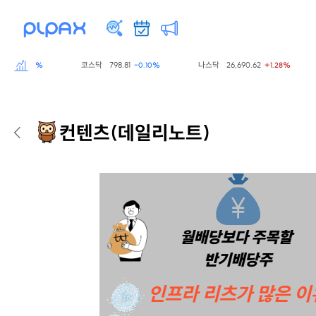
코스닥
798.81
나스닥
26,690.62
-0.60%
-0.10%
+1.28%
컨텐츠
(데일리노트)