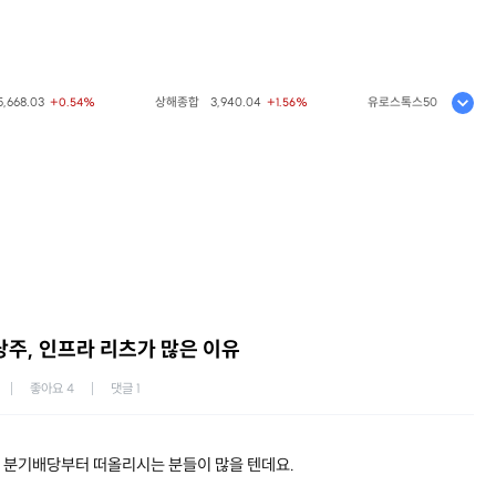
8.03
상해종합
3,940.04
유로스톡스50
6,523.86
+0.54%
+1.56%
+0
주, 인프라 리츠가 많은 이유
좋아요
4
댓글
1
 분기배당부터 떠올리시는 분들이 많을 텐데요.