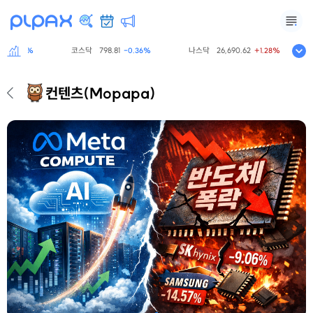
코스닥
798.81
나스닥
26,690.62
-0.60%
-0.36%
+1.28%
컨텐츠
(Mopapa)