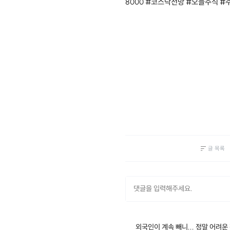
8000 #코스닥전망 #오늘주식 
글 목록
외국인이 계속 빼니... 정말 어려