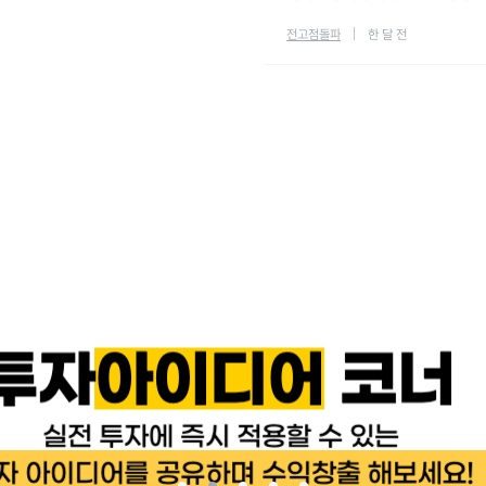
전고점돌파
한 달 전