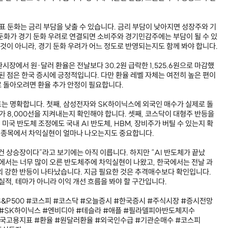
표 둔화는 금리 부담을 낮출 수 있습니다. 금리 부담이 낮아지면 성장주와 기
둔화가 경기 둔화 우려로 연결되면 소비주와 경기민감주에는 부담이 될 수 있
 것이 아니라, 경기 둔화 우려가 어느 정도로 반영되는지도 함께 봐야 합니다.
환시장에서 원·달러 환율은 전날보다 30.2원 급락한 1,525.6원으로 마감했
된 점은 한국 증시에 긍정적입니다. 다만 환율 레벨 자체는 여전히 높은 편이
 돌아오려면 환율 추가 안정이 필요합니다.
는 명확합니다. 첫째, 삼성전자와 SK하이닉스에 외국인 매수가 실제로 돌
가 8,000선을 지켜내는지 확인해야 합니다. 셋째, 코스닥이 대형주 반등을
 미국 반도체 조정에도 국내 AI 반도체, HBM, 장비주가 버틸 수 있는지 확
한 종목에서 차익실현이 얼마나 나오는지도 중요합니다.
건 상승장이다”라고 보기에는 아직 이릅니다. 하지만 “AI 반도체가 끝났
에서는 너무 많이 오른 반도체주에 차익실현이 나왔고, 한국에서는 전날 과
의 강한 반등이 나타났습니다. 지금 필요한 것은 추격매수보다 확인입니다.
실적, 테마가 아니라 이익 개선 흐름을 봐야 할 구간입니다.
&P500 #코스피 #코스닥 #오늘증시 #한국증시 #주식시장 #증시전망
 #SK하이닉스 #엔비디아 #테슬라 #애플 #필라델피아반도체지수
미국고용지표 #환율 #원달러환율 #외국인수급 #기관순매수 #코스피