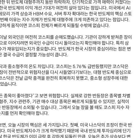
급락한 뒤 반도체 대형주까지 동반 하락하자, 단기적으로 가격 매력이 커졌다는
한국 반도체의 이익 개선 기대가 여전히 살아 있다는 점입니다. 미국에서 AI
모리 가격 상승과 HBM 수요, 서버 투자 확대라는 한국 반도체의 핵심 스토
세 번째 이유는 지수 자체가 반도체 대형주에 크게 의존하고 있다는 점입니다.
강하게 움직이면 코스피 전체가 빠르게 되돌릴 수밖에 없습니다.
 이날 외국인은 여전히 코스피를 순매도했습니다. 기관이 강하게 받쳐준 장이
승으로 이어지려면 외국인 수급이 다시 돌아오는지 확인해야 합니다. 특히 삼
수가 재유입되는지가 중요합니다. 반도체가 한국 시장의 중심이라는 점은 변
은 결국 수급이 결정할 가능성이 큽니다.
스닥과 중소형주의 온도 차입니다. 코스피는 5.76% 급반등했지만 코스닥은
 시장이 전반적으로 위험자산을 다시 사들였다기보다는, 대형 반도체 중심으로
코스닥은 전날 급락 충격을 완전히 회복하지 못했고, 중소형 성장주에 대한
었습니다.
든 종목이 좋아졌다”고 보면 위험합니다. 실제로 강한 반등장은 종목별 차별
형주, 지수 관련주, 기관 매수 대상 종목은 빠르게 되돌릴 수 있지만, 실적이
 반등장에서 소외될 수 있습니다. 그래서 오늘 장을 볼 때도 코스피 지수 자
지를 먼저 확인해야 합니다.
면, 오늘 시장의 핵심은 세 가지입니다. 첫째, 미국 나스닥의 조정이 한국 반
다. 미국 반도체지수가 크게 하락했기 때문에 국내 반도체 투자심리에 단기
 한국 반도체가 이미 급락 후 강하게 되돌린 만큼, 오늘은 추가 상승보다 변