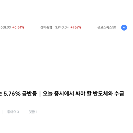
03
상해종합
3,940.04
유로스톡스50
6,523.86
+0.54%
+1.56%
+0.3
 5.76% 급반등｜오늘 증시에서 봐야 할 반도체와 수급
좋아요
3
댓글
1