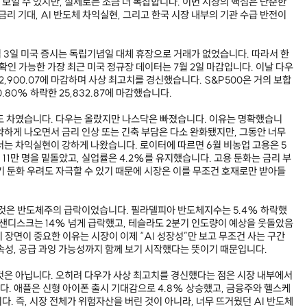
 보일 수 있지만, 실제로는 조금 더 복잡합니다. 이번 시장의 핵심은 단순한
금리 기대, AI 반도체 차익실현, 그리고 한국 시장 내부의 기관 수급 반전이
월 3일 미국 증시는 독립기념일 대체 휴장으로 거래가 없었습니다. 따라서 한
로 확인 가능한 가장 최근 미국 정규장 데이터는 7월 2일 마감입니다. 이날 다우
2,900.07에 마감하며 사상 최고치를 경신했습니다. S&P500은 거의 보합
80% 하락한 25,832.87에 마감했습니다.
도 차였습니다. 다우는 올랐지만 나스닥은 빠졌습니다. 이유는 명확했습니
약하게 나오면서 금리 인상 또는 긴축 부담은 다소 완화됐지만, 그동안 너무
서는 차익실현이 강하게 나왔습니다. 로이터에 따르면 6월 비농업 고용은 5
 11만 명을 밑돌았고, 실업률은 4.2%를 유지했습니다. 고용 둔화는 금리 부
기 둔화 우려도 자극할 수 있기 때문에 시장은 이를 무조건 호재로만 받아들
 것은 반도체주의 급락이었습니다. 필라델피아 반도체지수는 5.4% 하락했
 샌디스크는 14% 넘게 급락했고, 테슬라도 2분기 인도량이 예상을 웃돌았음
이 장면이 중요한 이유는 시장이 이제 “AI 성장성”만 보고 무조건 사는 구간
속성, 공급 과잉 가능성까지 함께 보기 시작했다는 뜻이기 때문입니다.
것은 아닙니다. 오히려 다우가 사상 최고치를 경신했다는 점은 시장 내부에서
. 애플은 신형 아이폰 출시 기대감으로 4.8% 상승했고, 금융주와 헬스케
. 즉, 시장 전체가 위험자산을 버린 것이 아니라, 너무 뜨거웠던 AI 반도체