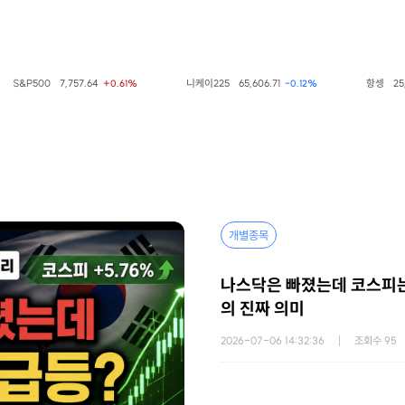
P500
7,757.64
니케이225
65,606.71
항셍
25,668.
+0.61%
-0.12%
개별종목
나스닥은 빠졌는데 코스피는
의 진짜 의미
2026-07-06 14:32:36
조회수
95