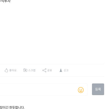
#주식투자
좋아요
스크랩
공유
신고
등록
운 장이긴 한듯합니다.