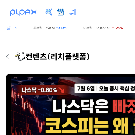
코스닥
798.81
나스닥
26,690.62
S&
0.60%
-0.10%
+1.28%
컨텐츠
(리치플랫폼)