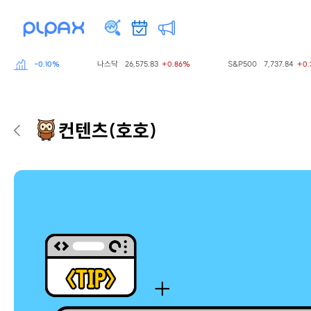
98.81
나스닥
26,575.83
S&P500
7,737.84
-0.10%
+0.86%
+0.36%
컨텐츠
(호호)