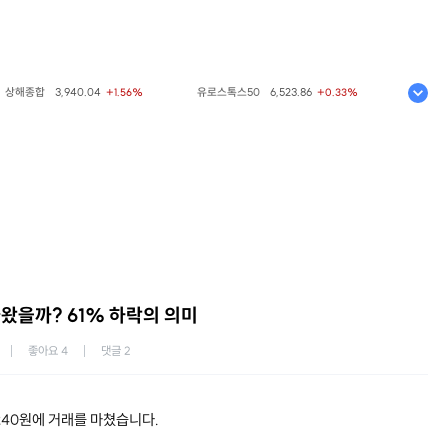
해종합
3,940.04
유로스톡스50
6,523.86
코스피
6,2
+1.56%
+0.33%
왔을까? 61% 하락의 의미
좋아요
4
댓글
2
,240원에 거래를 마쳤습니다.