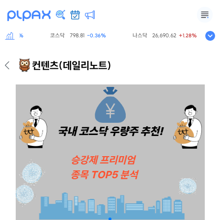
코스닥
798.81
나스닥
26,690.62
-0.60%
-0.36%
+1.28%
컨텐츠
(데일리노트)