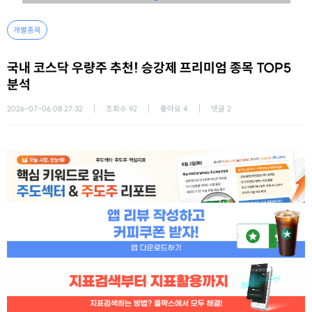
개별종목
국내 코스닥 우량주 추천! 승강제 프리미엄 종목 TOP5
분석
2026-07-06 08:27:32
조회수
92
좋아요
4
댓글
2