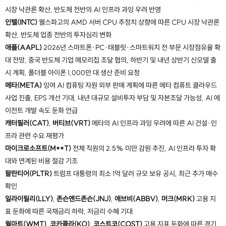
시장 낙관론 확산, 반도체 전반의 AI 인프라 과잉 우려 반영
인텔(INTC)
웰스파고의 AMD 서버 CPU 추정치 상향에 따른 CPU 시장 낙관론
확산, 반도체 업종 전반의 투자심리 변화
애플(AAPL)
2026년 스마트폰·PC·태블릿·스마트워치 전 부문 시장점유율 확
대 전망, 중국 반도체 기업 메모리칩 조달 협의, 하반기 및 내년 상반기 신모델 출
시 계획, 폴더블 아이폰 1,000만 대 생산 준비 요청
메타(META)
잉여 AI 컴퓨팅 자원 외부 판매 계획에 따른 메타 컴퓨트 클라우드
사업 진출, EPS 개선 기대, 내년 대규모 설비투자 부담 및 자본조달 가능성, AI 에
이전트 개발 속도 둔화 언급
캐터필러(CAT)
,
버티브(VRT)
메타의 AI 인프라 과잉 우려에 따른 AI 건설·인
프라 관련 수요 재평가
마이크로소프트(M**T)
전체 직원의 2.5% 미만 감원 추진, AI 인프라 투자 확
대와 연계된 비용 절감 기조
팔란티어(PLTR)
트럼프 대통령의 최소 1억 달러 규모 보유 공시, 최근 추가 매수
확인
일라이릴리(LLY)
,
존슨앤드존슨(JNJ)
,
애브비(ABBV)
,
머크(MRK)
고용 지
표 둔화에 따른 국채금리 하락, 저금리 수혜 기대
월마트(WMT)
,
코카콜라(KO)
,
코스트코(COST)
고용 지표 둔화에 따른 경기