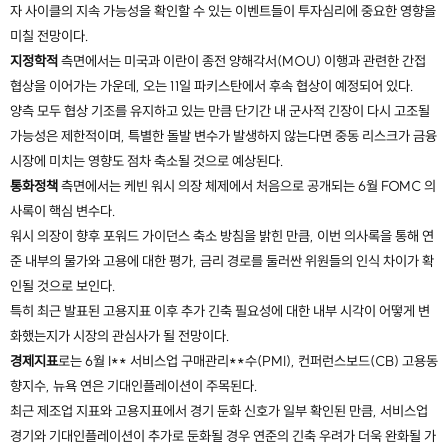
자 사이클의 지속 가능성을 확인할 수 있는 이벤트들이 투자심리에 중요한 영향을
미칠 전망이다.
지정학적
측면에서는 미국과 이란이 종전 양해각서(MOU) 이행과 관련한 간접
협상을 이어가는 가운데, 오는 11일 파키스탄에서 후속 협상이 예정되어 있다.
양측 모두 협상 기조를 유지하고 있는 만큼 단기간 내 군사적 긴장이 다시 고조될
가능성은 제한적이며, 특별한 돌발 변수가 발생하지 않는다면 중동 리스크가 금융
시장에 미치는 영향도 점차 축소될 것으로 예상된다.
통화정책
측면에서는 케빈 워시 의장 체제에서 처음으로 공개되는 6월 FOMC 의
사록이 핵심 변수다.
워시 의장이 향후 포워드 가이던스 축소 방침을 밝힌 만큼, 이번 의사록을 통해 연
준 내부의 물가와 고용에 대한 평가, 금리 경로를 둘러싼 위원들의 인식 차이가 확
인될 것으로 보인다.
특히 최근 발표된 고용지표 이후 추가 긴축 필요성에 대한 내부 시각이 어떻게 변
화했는지가 시장의 관심사가 될 전망이다.
경제지표
로는 6월 I** 서비스업 구매관리**수(PMI), 컨퍼런스보드(CB) 고용동
향지수, 뉴욕 연은 기대인플레이션이 주목된다.
최근 제조업 지표와 고용지표에서 경기 둔화 신호가 일부 확인된 만큼, 서비스업
경기와 기대인플레이션이 추가로 둔화될 경우 연준의 긴축 우려가 더욱 완화될 가