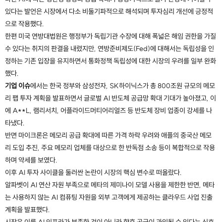
있다는 발언은 시장에서 다소 비둘기파적으로 해석되며 투자심리 개선에 긍정적
으로 작용했다.
한편 미국 연방대법원은 행정부가 독립기관 수장에 대해 폭넓은 해임 권한을 가질
수 있다는 취지의 판결을 내렸지만, 연방준비제도(Fed)에 대해서는 독립성을 인
정하는 기존 입장을 유지하면서 통화정책 독립성에 대한 시장의 우려를 일부 완화
했다.
기업 이슈
에서는 한국 정부와 삼성전자, SK하이닉스가 총 800조원 규모의 메모
리 팹 투자 계획을 발표하면서 글로벌 AI 반도체 공급망 확대 기대가 높아졌고, 이
에 A**L, 램리서치, 어플라이드머티어리얼즈 등 반도체 장비 업종이 강세를 나
타냈다.
반면 마이크론은 메모리 공급 확대에 따른 가격 하락 우려와 애플의 중국산 메모
리 도입 추진, 주요 메모리 업체를 대상으로 한 반독점 소송 등이 복합적으로 작용
하며 약세를 보였다.
이후 AI 투자 사이클을 둘러싼 논란이 시장의 핵심 변수로 떠올랐다.
알파벳이 AI 연산 자원 부족으로 메타의 제미나이 모델 사용을 제한한 반면, 메타
는 사용하지 않는 AI 컴퓨팅 자원을 외부 고객에게 제공하는 클라우드 사업 진출
계획을 발표했다.
시장은 이를 AI 인프라가 부족한 것이 아니라 향후 공급이 과잉될 수 있다는 신호