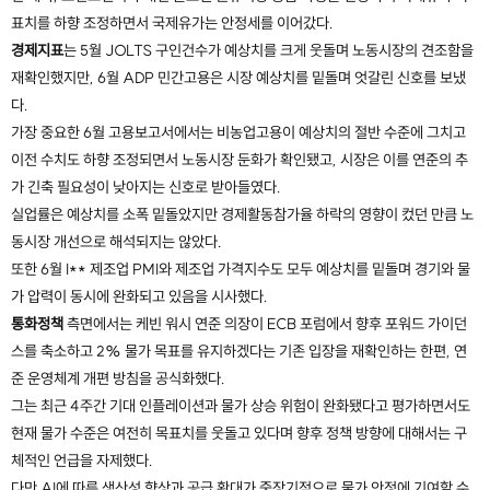
표치를 하향 조정하면서 국제유가는 안정세를 이어갔다.
경제지표
는 5월 JOLTS 구인건수가 예상치를 크게 웃돌며 노동시장의 견조함을
재확인했지만, 6월 ADP 민간고용은 시장 예상치를 밑돌며 엇갈린 신호를 보냈
다.
가장 중요한 6월 고용보고서에서는 비농업고용이 예상치의 절반 수준에 그치고
이전 수치도 하향 조정되면서 노동시장 둔화가 확인됐고, 시장은 이를 연준의 추
가 긴축 필요성이 낮아지는 신호로 받아들였다.
실업률은 예상치를 소폭 밑돌았지만 경제활동참가율 하락의 영향이 컸던 만큼 노
동시장 개선으로 해석되지는 않았다.
또한 6월 I** 제조업 PMI와 제조업 가격지수도 모두 예상치를 밑돌며 경기와 물
가 압력이 동시에 완화되고 있음을 시사했다.
통화정책
측면에서는 케빈 워시 연준 의장이 ECB 포럼에서 향후 포워드 가이던
스를 축소하고 2% 물가 목표를 유지하겠다는 기존 입장을 재확인하는 한편, 연
준 운영체계 개편 방침을 공식화했다.
그는 최근 4주간 기대 인플레이션과 물가 상승 위험이 완화됐다고 평가하면서도
현재 물가 수준은 여전히 목표치를 웃돌고 있다며 향후 정책 방향에 대해서는 구
체적인 언급을 자제했다.
다만 AI에 따른 생산성 향상과 공급 확대가 중장기적으로 물가 안정에 기여할 수