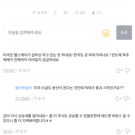
글 목록
공유
신고
등록
미국은 헬스케어가 급부상 하고 있는 듯 하네요! 한국도 곧 따라가려나요 ! 반도체 독주
체제가 언제까지 이어질지 궁금하네요
4
1
더부살이
한 달 전
@더부살이
미국 수급도 분산이 된다는 것인데 빅테크 붕괴 시작인가요??
4
0
전고점돌파
한 달 전
금이 다시 상승세를 달리네요~ 좀 더 주식도 상승할 수 있을듯한데 데드켓 바운스 일 수
있으니 좀 더 지켜봐야합니다ㅎㅎ
2
1
일이삼
한 달 전