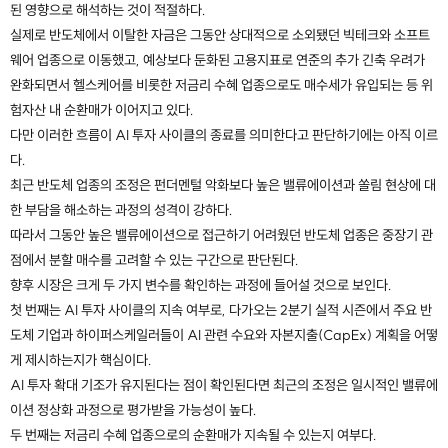
된 영향으로 해석하는 것이 적절하다.
실제로 반도체에서 이탈한 자금은 그동안 상대적으로 소외됐던 빅테크와 소프트
웨어 업종으로 이동했고, 예상보다 둔화된 고용지표로 연준의 추가 긴축 우려가
완화되면서 헬스케어를 비롯한 저금리 수혜 업종으로도 매수세가 유입되는 등 위
험자산 내 순환매가 이어지고 있다.
다만 이러한 흐름이 AI 투자 사이클의 종료를 의미한다고 판단하기에는 아직 이르
다.
최근 반도체 업종의 조정은 펀더멘털 악화보다 높은 밸류에이션과 쏠림 현상에 대
한 부담을 해소하는 과정의 성격이 강하다.
따라서 그동안 높은 밸류에이션으로 접근하기 어려웠던 반도체 업종은 중장기 관
점에서 분할 매수를 고려할 수 있는 구간으로 판단된다.
향후 시장은 크게 두 가지 변수를 확인하는 과정에 들어설 것으로 보인다.
첫 번째는 AI 투자 사이클의 지속 여부로, 다가오는 2분기 실적 시즌에서 주요 반
도체 기업과 하이퍼스케일러들이 AI 관련 수요와 자본지출(CapEx) 계획을 어떻
게 제시하는지가 핵심이다.
AI 투자 확대 기조가 유지된다는 점이 확인된다면 최근의 조정은 일시적인 밸류에
이션 정상화 과정으로 평가받을 가능성이 높다.
두 번째는 저금리 수혜 업종으로의 순환매가 지속될 수 있는지 여부다.