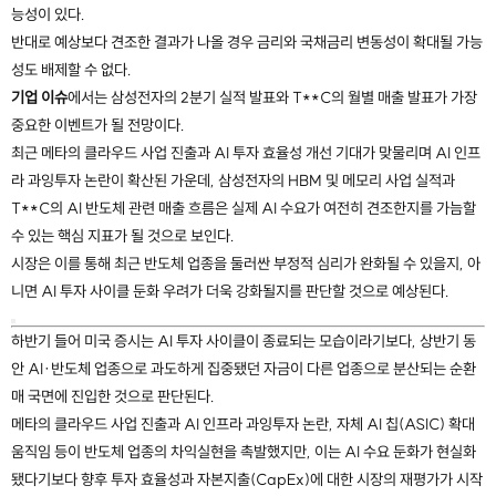
능성이 있다.
반대로 예상보다 견조한 결과가 나올 경우 금리와 국채금리 변동성이 확대될 가능
성도 배제할 수 없다.
기업 이슈
에서는 삼성전자의 2분기 실적 발표와 T**C의 월별 매출 발표가 가장
중요한 이벤트가 될 전망이다.
최근 메타의 클라우드 사업 진출과 AI 투자 효율성 개선 기대가 맞물리며 AI 인프
라 과잉투자 논란이 확산된 가운데, 삼성전자의 HBM 및 메모리 사업 실적과
T**C의 AI 반도체 관련 매출 흐름은 실제 AI 수요가 여전히 견조한지를 가늠할
수 있는 핵심 지표가 될 것으로 보인다.
시장은 이를 통해 최근 반도체 업종을 둘러싼 부정적 심리가 완화될 수 있을지, 아
니면 AI 투자 사이클 둔화 우려가 더욱 강화될지를 판단할 것으로 예상된다.
하반기 들어 미국 증시는 AI 투자 사이클이 종료되는 모습이라기보다, 상반기 동
안 AI·반도체 업종으로 과도하게 집중됐던 자금이 다른 업종으로 분산되는 순환
매 국면에 진입한 것으로 판단된다.
메타의 클라우드 사업 진출과 AI 인프라 과잉투자 논란, 자체 AI 칩(ASIC) 확대
움직임 등이 반도체 업종의 차익실현을 촉발했지만, 이는 AI 수요 둔화가 현실화
됐다기보다 향후 투자 효율성과 자본지출(CapEx)에 대한 시장의 재평가가 시작