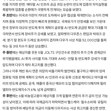
리를 지지한 반면, 메타발 AI 인프라 공급 과잉 논란이 반도체 업종의 차익실현을
촉발하며 업종별 순환매가 극명하게 전개되는 모습을 보였다.
주 초반
에는 미국과 이란이 카타르 도하에서 실무 협상을 재개한다는 소식이 전해
지며 중동 지정학적 긴장이 빠르게 완화됐고, 국제유가가 안정세를 보인 가운데
한국 정부의 대규모 반도체 투자 계획이 글로벌 AI 반도체 공급망 확대 기대를 자
극하면서 반도체 장비주가 강세를 보였고, 알파벳의 다우존스 편입과 빅테크 강
세, 분기 말 윈도우 드레싱 효과까지 겹치며 다우가 사상 처음 52,000선을 돌파
하는 등 3대 지수가 동반 상승했다.
주 중반
에는 예상치를 웃돈 5월 JOLTS 구인건수로 연준의 추가 긴축 경계감이
부각됐음에도 AI 투자 사이클 지속 기대와 AMD·인텔 등 반도체주 강세가 이를
압도하며 다우가 재차 최고치를 경신했다.
그러나 이후 케빈 워시 연준 의장의 비둘기파적 발언에도 불구하고 메타의 잉여
컴퓨팅 자원 판매 계획이 오히려 AI 인프라 수요 둔화 신호로 해석되고 마이클 버
리의 반도체 공매도 공개, 애플의 중국산 메모리 도입 협의설까지 더해지며 필라
델피아 반도체지수가 6% 넘게 급락했다.
주 후반
에는 6월 비농업고용이 예상치를 크게 밑돌며 연준의 추가 금리 인상 가능
성이 낮아졌고, 이에 따라 국채금리가 하락하면서 헬스케어·필수소비재·유틸리
티 등 방어주와 배당주로 자금이 이동해 다우지수는 사상 최고치를 경신한 반면,