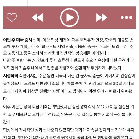
이번 주 미국 증시
는 미·이란 협상 재개에 따른 국제유가 안정, 한국의 대규모 반
도체 투자 계획, 메타의 클라우드 사업 진출, 애플의 중국산 메모리 도입 논란, 주
요 고용지표 등을 소화하는 가운데 전반적인 상승세를 이어갔다.
다만 주 후반에는 AI 인프라 투자 효율성과 반도체 수요 지속성에 대한 우려가 부
각되면서 기술주 내에서도 업종별 차별화와 순환매가 뚜렷하게 나타났다.
지정학적
측면에서는 주말 동안 미국과 이란 간 군사적 충돌이 이어지며 긴장감이
높아졌으나, 트럼프 대통령이 소셜미디어를 통해 "이란의 요청으로 30일 카타르
도하에서 평화 협상을 진행할 예정"이라고 밝히면서 확전 우려가 빠르게 완화됐
다.
이후 이란은 공식 회담 개최는 부인했지만 종전 양해각서(MOU) 이행 점검을 위
한 실무 대표단을 도하에 파견했고, 양측은 간접 협상을 통해 기술적 논의를 이어
갔다.
협상에서 가시적인 성과는 나오지 않았지만 대화가 지속될 것이라는 기대가 유지
된 데다, 모건스탠리가 내년 글로벌 원유시장 공급 과잉을 전망하며 국제유가 목