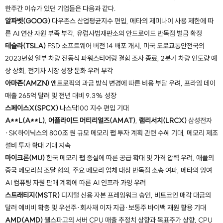
한주간 이슈가 있던 기업들은 다음과 같다.
알파벳(GOOG)
다우존스 산업평균지수 편입, 메타의 제미나이 사용 제한에 따
른 AI 연산 자원 부족 부각, 유럽사법재판소의 안드로이드 반독점 벌금 확정
테슬라(TSLA)
FSD 소프트웨어 버전 14 배포 개시, 미국 도로교통안전국의
2023년형 일부 차량 전동식 파워스티어링 결함 조사 종료, 2분기 차량 인도량 예
상 상회, 전기차 시장 성장 둔화 우려 부각
아마존(AMZN)
앤트로픽의 과금 방식 변경에 따른 비용 부담 우려, 프라임 데이
매출 265억 달러 및 전년 대비 9.3% 성장
스페이스X(SPCX)
나스닥100 지수 편입 기대
A**L(A**L)
,
어플라이드 머티리얼즈(AMAT)
,
램리서치(LRCX)
삼성전자
·SK하이닉스의 800조 원 규모 메모리 팹 투자 계획 관련 수혜 기대, 메모리 제조
설비 투자 확대 기대 지속
마이크론(MU)
한국 메모리 팹 증설에 따른 공급 확대 및 가격 압력 우려, 애플의
중국 메모리칩 조달 협의, 주요 메모리 업체 대상 반독점 소송 여파, 메타의 잉여
AI 컴퓨팅 자원 판매 계획에 따른 AI 인프라 과잉 우려
스트래티지(MSTR)
디지털 신용 자본 프레임워크 승인, 비트코인 매각 대금의
달러 예비비 확충 및 우선주·회사채 이자 지급·보통주 바이백 재원 활용 기대
AMD(AMD)
웰스파고의 서버 CPU 매출 추정치 상향과 목표주가 상향, CPU