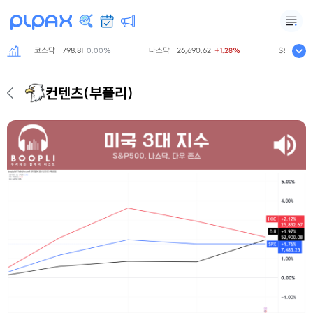
코스닥
798.81
나스닥
26,690.62
S&P500
7,75
0.00%
+1.28%
컨텐츠
(부플리)