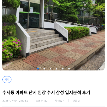
기타
수서동 아파트 단지 임장 수서 삼성 입지분석 후기
2026-07-04 12:03:56
조회수
182
좋아요
4
댓글
3