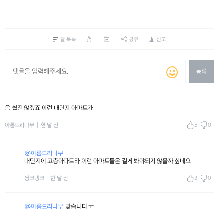
글 목록
공유
신고
등록
음 쉽진 않겠죠 이런 대단지 아파트가..
5
0
아름드리나무
한 달 전
@아름드리나무
대단지에 고층아파트라 이런 아파트들은 길게 봐야되지 않을까 싶네요
3
0
씽크탱크
한 달 전
@아름드리나무
맞습니다 ㅠ