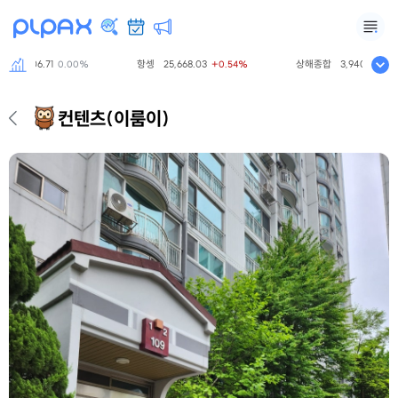
06.71
항셍
25,668.03
상해종합
3,940.04
0.00%
+0.54%
+1.01%
컨텐츠
(이룸이)