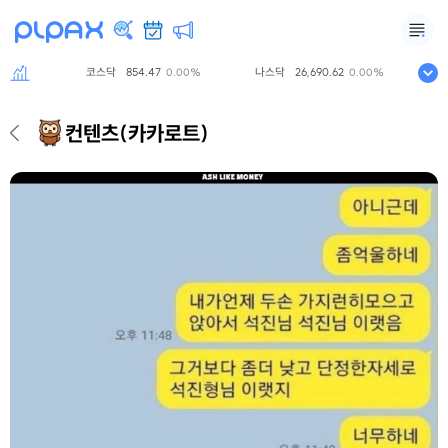
코스닥
854.47
나스닥
26,690.62
S&P5
0%
0.00%
0.00%
컨텐츠
(카카로트)