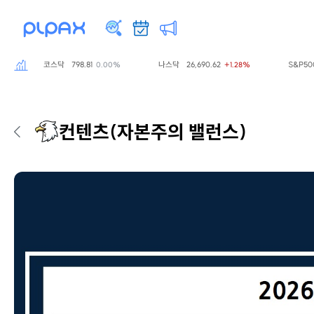
코스닥
798.81
나스닥
26,690.62
S&P500
7,
0.00%
+1.28%
컨텐츠
(자본주의 밸런스)