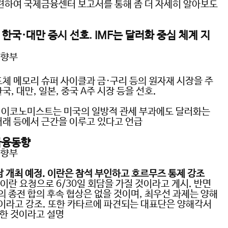
련하여 국제금융센터 보고서를 통해 좀 더 자세히 알아보도
 한국
·
대만 증시 선호
. IMF
는 달러화 중심 체계 지
동향부
도체 메모리 슈퍼 사이클과 금
·
구리 등의 원자재 시장을 주
한국
,
대만
,
일본
,
중국
A
주 시장 등을 선호
.
석 이코노미스트는 미국의 일방적 관세 부과에도 달러화는
거래 등에서 근간을 이루고 있다고 언급
금융동향
동향부
담 개최 예정
.
이란은 참석 부인하고 호르무즈 통제 강조
 이란 요청으로
6/30
일 회담을 가질 것이라고 게시
.
반면
의 종전 합의 후속 협상은 없을 것이며
,
최우선 과제는 양해
이라고 강조
.
또한 카타르에 파견되는 대표단은 양해각서
위한 것이라고 설명