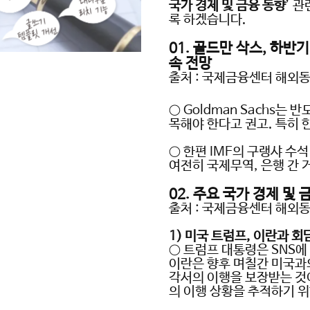
국가 경제 및 금융 동향
’
관
록 하겠습니다
.
01.
골드만 삭스
,
하반기
속 전망
출처
:
국제금융센터 해외
○
Goldman Sachs
는 반
목해야 한다고 권고
.
특히 
○ 한편
IMF
의 구랭샤 수
여전히 국제무역
,
은행 간 
02.
주요 국가 경제 및 
출처
:
국제금융센터 해외
1)
미국 트럼프
,
이란과 회
○ 트럼프 대통령은
SNS
에
이란은 향후 며칠간 미국과
각서의 이행을 보장받는 것
의 이행 상황을 추적하기 