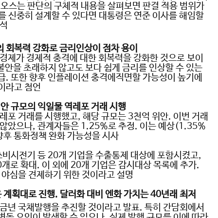
오스는 판단의 구체적 내용을 살펴보면 판결 적용 범위가
를 신중히 설계할 수 있다면 대통령은 연준 이사를 해임할
분석
의 회복력 강화로 금리인상이 점차 용이
경제가 경제적 충격에 대한 회복력을 강화한 것으로 보이
 불안을 초래하지 않고도 보다 쉽게 금리를 인상할 수 있는
급
.
또한 향후 인플레이션 충격에직면할 가능성이 높기에
이라고 첨언
위안 규모의 익일물 역레포 거래 시행
역레포 거래를 시행했고
,
해당 규모는
3
천억 위안
.
이번 거래
 않았으나
,
관계자들은
1.25%
로 추정
.
이는 예상
(1.35%
향후 통화정책 완화 가능성을 시사
쓰비시전기 등
20
개 기업을 수출통제 대상에 포함시켰고
,
0
개로 확대
.
이 외에
20
개 기업은 감시대상 목록에 추가
.
핵 야심을 견제하기 위한 것이라고 설명
 계획대로 진행
.
달러화 대비 엔화 가치는
40
년래 최저
 금년 국채발행을 추진할 것이라고 발표
.
특히 간담회에서
변동 요인이 발생할 수 있으나
,
실제 발행 규모를 이에 따라