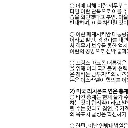
○
이에 더해 이란 외무부는
다면 이란 단독으로 이를 
습을 확인했다고 부연
.
아울
반대하며
,
이를 차단할 것
○
이란 페제시키안 대통령
이라고 발언
.
강경파를 대변
서 핵무기 보유를 통한 억
이란의 공방으로 선박 통과
○
프랑스 마크롱 대통령은 
을 위해 여타 국가들과 협
은 레바논 남부지역의 헤
논은 이스라엘이 합의를 이
2)
미국 리치몬드 연은 총
○
바킨 총재는 현재 물가 
하는 것이 합리적이라고 발
될 수는 있다고 첨언
.
추가적
의 목표치 달성은 확신하기
○
한편
,
이날 연방대법원은 