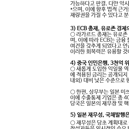
가능하다고 판결
.
다만 악시
*으며
,
이에 향후 법적 근거
재량권을 가질 수 있다고 
3) ECB
총재
,
유로존 경제
○
라가르드 총재는 유로존 
며
,
이에 따라
ECB
는 금융
여건을 갖추게 되었다고 언
이러한 회복력은 유용할 것
4)
중국 인민은행
, 3
천억 
○
새롭게 도입한 익일물 
에 적용된 금리는 공개되지
내외
)
대비 낮은 수준으로 
○
한편
,
상무부는 일본 미
이에 수출통제 기업은 총
4
당국은 일본의 재무장 및 
5)
일본 재무성
,
국채발행은
○
재무성은 당초 계획대로
참석자들은 일시적인 수요 