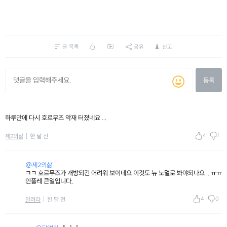
글 목록
공유
신고
등록
하루만에 다시 호르무즈 악재 터졌네요 ...
4
1
제2의삶
한 달 전
@제2의삶
ㅋㅋ 호르무즈가 개방되긴 어려워 보이네요 이것도 뉴 노멀로 봐야되나요 ...ㅠㅠ
인플레 큰일입니다,
4
0
달려라
한 달 전