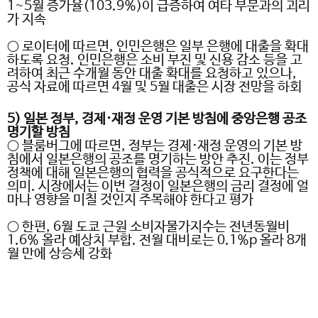
1~5
월 증가율
(103.9%)
이 급증하여 여타 부문과의 괴리
가 지속
○
로이터에 따르면
,
인민은행은 일부 은행에 대출을 확대
하도록 요청
.
인민은행은 소비 부진 및 신용 감소 등을 고
려하여 최근 수개월 동안 대출 확대를 요청하고 있으나
,
공식 자료에 따르면
4
월 및
5
월 대출은 시장 전망을 하회
5)
일본 정부
,
경제
·
재정 운영 기본 방침에 중앙은행 공조
명기할 방침
○
블룸버그에 따르면
,
정부는 경제
·
재정 운영의 기본 방
침에서 일본은행의 공조를 명기하는 방안 추진
.
이는 정부
정책에 대해 일본은행의 협력을 공식적으로 요구한다는
의미
.
시장에서는 이번 결정이 일본은행의 금리 결정에 얼
마나 영향을 미칠 것인지 주목해야 한다고 평가
○ 한편
, 6
월 도쿄 근원 소비자물가지수는 전년동월비
1.6%
올라 예상치 부합
.
전월 대비로는
0.1%p
올라
8
개
월 만에 상승세 강화