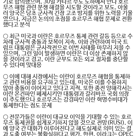
기로 합의했으며
, 30
일 카타르 수도 도하에서 만나 호르
무즈 해협 관련 분쟁 해결을 시도할 것이라고 보도
.
아울
러 양국은 당초 군사적 긴장 고조 방지를 위한 노력을 기울
였으나
,
지금은 논의의 초점을 호르무즈 해협 문제로 전환
했다고 분석
○
최근 미국과 이란은 호르무즈 통제 관련 갈등 등으로 수
차례 군사적 충돌과 보복이 지속
.
이와 관련하여 미국 트
럼프 대통령은 군사작전으로 이번 사태를 마무리 지을 수
있으며
,
그런 일이 발생하면 이란은 더 이상 존재하지 않
을 것이라고 경고
.
이란 군부도 모든 외교 절차를 중단할
수 있다며 맞대응
○
이에 대해 시장에서는 이란이 호르무즈 해협을 통제하
고 관련 비용을 요구하고 있는데
,
미국은 이를 수용하지
않아 충돌이 이어지고 있다고 지적
.
또한 종전 양해각서는
이란 온건파인 페제시키안 대통령과 갈리바프 국회 의장
이 주도했으나 호르무즈는 강경파인 이란 혁명수비대가
통제한다는 점도 문제
○
전문가들은 이란이 대규모 이익을 기대할 수 있는 호르
무즈 통제권을 쉽게포기하지 않을 것으로 전망
(RUSI).
이
에 양국 간 대화가 이루어진다고 해도실제로 의미 있는 결
과 도출 여부는 불확실하다고 평가
.
한편
,
이라크는
OPEC