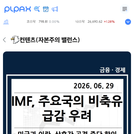
코스닥
798.81
나스닥
26,690.62
S&P
.00%
0.00%
+1.28%
컨텐츠
(자본주의 밸런스)