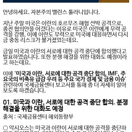
안녕하세요
.
자본주의 밸런스 톨라니입니다
.
지난 주말 미국은 이란의 호르무즈 해협 선박 공격으로
,
종전 협의안을 어겼다는 이유로 미국은 이란에게 무력 공
격을 강행
,
이에 이란도 무력으로 미국에 대응하면서 다시
금 중동 리스크가 불거졌었는데요
.
금일 미국과 이란의 서로에 대한 공격 중단에 합의했다고
발표하였습니다
.
또한 분쟁 해결을 위한 대화도 예정이라
고 하는데요
.
이에
‘
미국과 이란
,
서로에 대한 공격 중단 합의
, IMF,
주
요국의 비축유 급감 우려 등 주요 국가 경제 및 금융 이슈
’
관련하여 국제금융센터 보고서를 통해 좀 더 자세히 알아
보도록 하겠습니다
.
01.
미국과 이란
,
서로에 대한 공격 중단 합의
.
분쟁
해결을 위한 대화도 예정
출처
:
국제금융센터 해외동향부
○ 악시오스는 미국과 이란이 서로에 대한 공격을 중단하