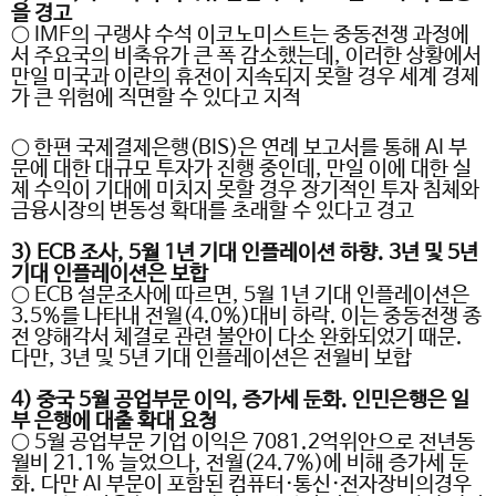
을 경고
○ IMF
의 구랭샤 수석 이코노미스트는 중동전쟁 과정에
서 주요국의 비축유가 큰 폭 감소했는데
,
이러한 상황에서
만일 미국과 이란의 휴전이 지속되지 못할 경우 세계 경제
가 큰 위험에 직면할 수 있다고 지적
○
한편 국제결제은행
(BIS)
은 연례 보고서를 통해
AI
부
문에 대한 대규모 투자가 진행 중인데
,
만일 이에 대한 실
제 수익이 기대에 미치지 못할 경우 장기적인 투자 침체와
금융시장의 변동성 확대를 초래할 수 있다고 경고
3) ECB
조사
, 5
월
1
년 기대 인플레이션 하향
. 3
년 및
5
년
기대 인플레이션은 보합
○ ECB
설문조사에 따르면
, 5
월
1
년 기대 인플레이션은
3.5%
를 나타내 전월
(4.0%)
대비 하락
.
이는 중동전쟁 종
전 양해각서 체결로 관련 불안이 다소 완화되었기 때문
.
다만
, 3
년 및
5
년 기대 인플레이션은 전월비 보합
4)
중국
5
월 공업부문 이익
,
증가세 둔화
.
인민은행은 일
부 은행에 대출 확대 요청
○ 5
월 공업부문 기업 이익은
7081.2
억위안으로 전년동
월비
21.1%
늘었으나
,
전월
(24.7%)
에 비해 증가세 둔
화
.
다만
AI
부문이 포함된 컴퓨터
·
통신
·
전자장비의경우