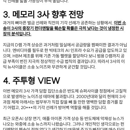
각 선례를 밟을 가능성이 무척 높습니다.
3. 메모리 3사 향후 전망
과거의 뼈아픈 벌금 선례와 직전의 기각 선례가 공존하는 상황에서, 
이번 소
송이 3사의 중장기 펀더멘탈을 훼손할 확률은 극히 낮다는 것이 냉정한 시
장의 분석입니다.
지금의 D램 가격 상승은 과거처럼 밀실에서 공급량을 짬짜미한 결과가 아닙
니다. 엔비디아를 필두로 한 빅테크의 AI 인프라 수요가 공급을 압도하고 있
으며, HBM 제조를 위해 기존 가동 펠렛을 할당하다 보니 범용 D램까지 공
급 부족이 번진 지극히 정상적인 수급 법칙의 결과입니다. 따라서 3사의 이
익 뉴사이클은 소송 노이즈와 무관하게 굳건할 것입니다.
4. 주투형 VIEW
이번 메모리 3사 가격 담합 집단소송은 반도체 슈퍼사이클 정점에서 고질적
으로 발생하는 노이즈성 테마에 불과합니다. 2000년대와 달리 현재의 3사 
과점 체제 아래서는 법무부가 직접 칼을 빼 들 만한 명백한 담합 증거를 잡
기 어렵고, 20***의 기각 선례가 방어벽 역할을 해줄 것입니다.
최근 오픈AI 상장 연기, 애플 아이폰 가격 상승 등 반도체에 악재성 뉴스가 
나오는 와중에 소송 뉴스까지 나왔습니다. 그러나 개인적인 생각으로는 펀
더멘탈의 훼손이 전혀 없다고 생각하기 떄문에 주가가 빠진다면 매수 타이