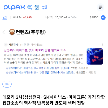
코스닥
848.34
나스닥
26,690.62
S&P500
7,757.
+5.84%
0.00%
컨텐츠
(주투형)
기타
메모리 3사(삼성전자·SK하이닉스·마이크론) 가격 담합
집단소송의 역사적 반복성과 반도체 섹터 전망