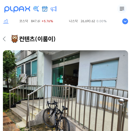
코스닥
847.61
나스닥
26,690.62
S&P500
7
+5.76%
0.00%
컨텐츠
(이룸이)