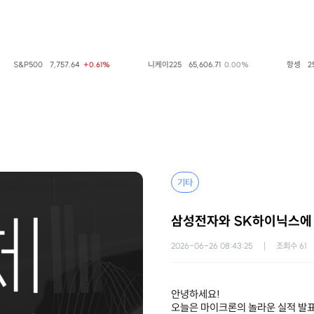
S&P500
7,757.64
니케이225
65,606.71
항셍
25,6
+0.61%
0.00%
기타
삼성전자와 SK하이닉스에 
2026-06-26 08:43:25
조회수
61
안녕하세요!
오늘은 마이크론의 놀라운 실적 발표