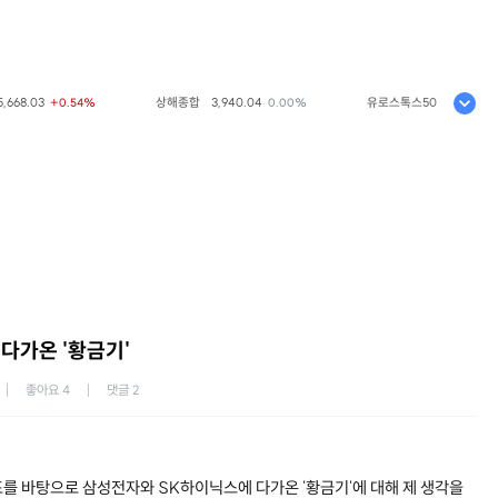
68.03
상해종합
3,940.04
유로스톡스50
6,523.86
+0.54%
0.00%
+
다가온 '황금기'
좋아요
4
댓글
2
를 바탕으로 삼성전자와 SK하이닉스에 다가온 '황금기'에 대해 제 생각을