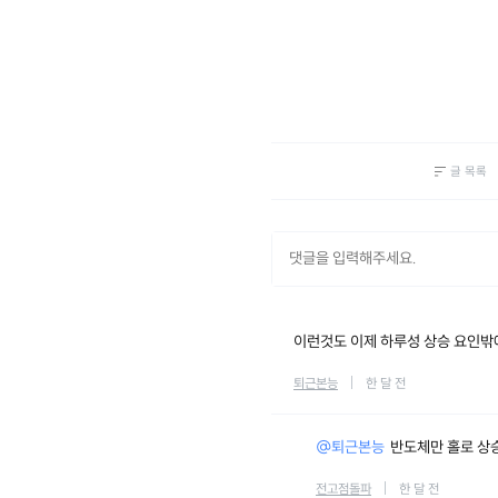
글 목록
이런것도 이제 하루성 상승 요인밖에
퇴근본능
한 달 전
@퇴근본능
반도체만 홀로 상
전고점돌파
한 달 전