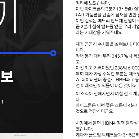
정리해 보았습니다.
이번 마이크론의 3분기(3~5월) 
(AI) 거품론을 단숨에 잠재울 만한
이번 실적은 메모리 반도체 산업이 
곧 2분기 실적 발표를 앞둔 우리 기
라는 기대감을 키워주네요.
제가 꼼꼼히 수치들을 살펴보니, 마이
니다.
작년 동기 대비 무려 345.7%나 
고,
이전 최고 기록이었던 238억 6,0
특히 제가 가장 주목한 부분은 제조업
AI 데이터센터 증설로 HBM과 고
런 이례적인 이익률이 나온 것이죠.
이 소식이 전해지면서 며칠 전 크게
다.
마이크론은 이런 좋은 흐름이 4분기
것으로 전망하더군요.
시장에서 돌던 'HBM4 경쟁 탈락설
했습니다.
게다가 글로벌 빅테크들과 3~5년짜