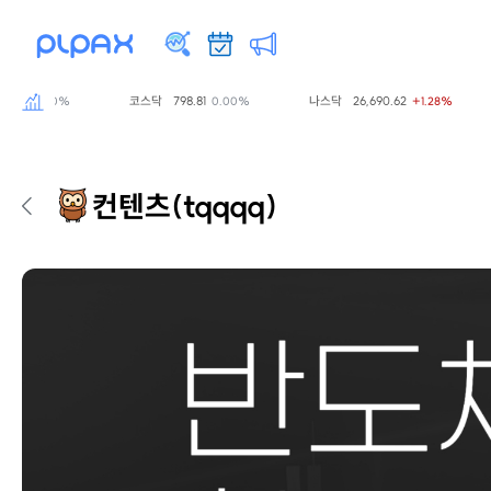
77
코스닥
798.81
나스닥
26,690.62
0.00%
0.00%
+1.28%
컨텐츠
(tqqqq)