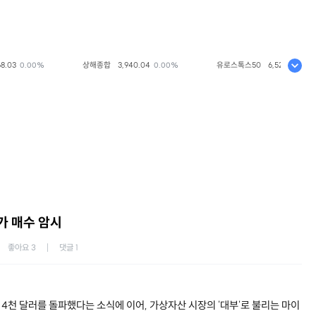
03
상해종합
3,940.04
유로스톡스50
6,523.86
0.00%
0.00%
+0.33
가 매수 암시
좋아요
3
댓글
1
4천 달러를 돌파했다는 소식에 이어, 가상자산 시장의 '대부'로 불리는 마이