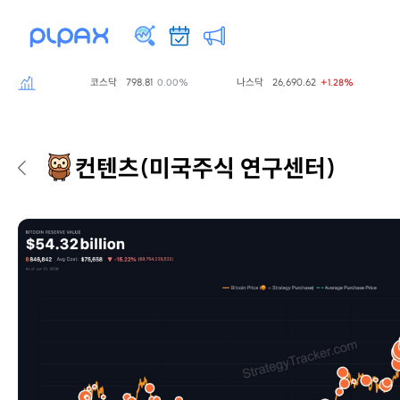
코스닥
798.81
나스닥
26,690.62
S
0.00%
0.00%
+1.28%
컨텐츠
(미국주식 연구센터)