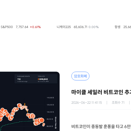
&P500
7,757.64
니케이225
65,606.71
항셍
25,668.
+0.61%
0.00%
암호화폐
마이클 세일러 비트코인 추
2026-06-22 11:41:15
조회수
71
비트코인이 중동발 훈풍을 타고 6만 