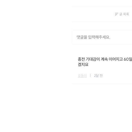
글 목록
종전 기대감이 계속 이어지고 60일
겠지요
호돌이
2달 전