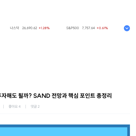
나스닥
26,690.62
S&P500
7,757.64
니케이225
65
+1.28%
+0.61%
투자해도 될까? SAND 전망과 핵심 포인트 총정리
좋아요
4
댓글
2