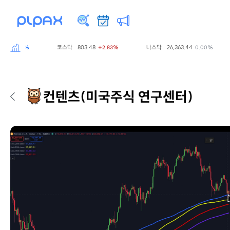
코스닥
803.48
나스닥
26,363.44
-5.01%
+2.83%
0.00%
컨텐츠
(미국주식 연구센터)