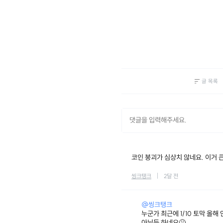
글 목록
코인 붕괴가 심상치 않네요. 이거 큰
씽크탱크
2달 전
@씽크탱크
누군가 최근에 1/10 토막 올해
아닐듯 하네요🤮