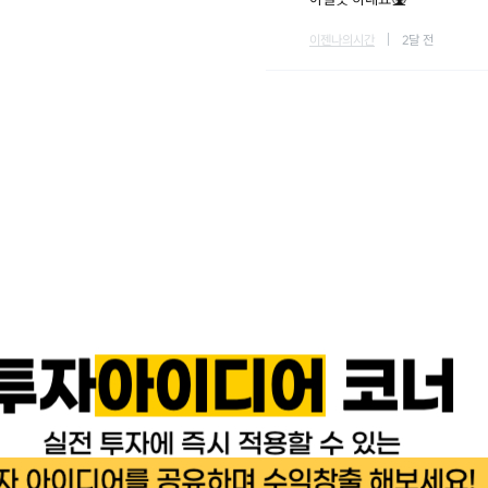
이젠나의시간
2달 전