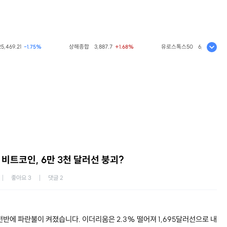
69.21
상해종합
3,887.7
유로스톡스50
6,476.98
-1.75%
+1.68%
0.00
 비트코인, 6만 3천 달러선 붕괴?
좋아요
3
댓글
2
반에 파란불이 켜졌습니다. 이더리움은 2.3% 떨어져 1,695달러선으로 내