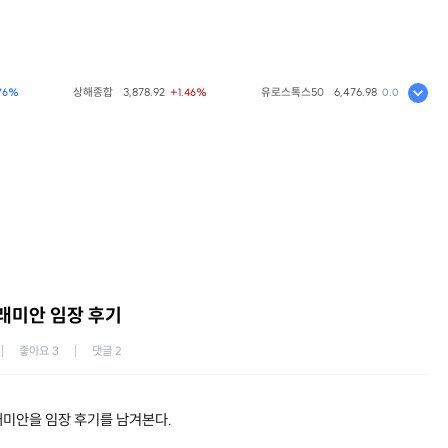
상해종합
3,878.92
유로스톡스50
6,476.98
코
+1.46%
0.00%
미안 임장 후기 ​
좋아요
3
댓글
2
래미안을 임장 후기를 남겨본다.