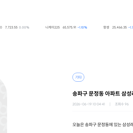
3.55
니케이225
65,575.91
항셍
25,466.35
0.00%
-1.10%
-1.76%
기타
송파구 문정동 아파트 삼성래
2026-06-19 10:04:41
조회수
96
오늘은 송파구 문정동에 있는 삼성