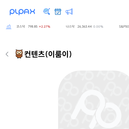
코스닥
798.85
나스닥
26,363.44
S&P500
7,72
+2.27%
0.00%
컨텐츠
(이룸이)