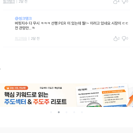
4
0
씽크탱크
2달 전
@씽크탱크
버핏지수 다 무시 ㅋㅋㅋ 선행 PER 이 있는데 뭘!~ 이러고 있네요 시장이 ㄷㄷ
전 관망만...ㅋ
2
0
최고의IB
2달 전
.