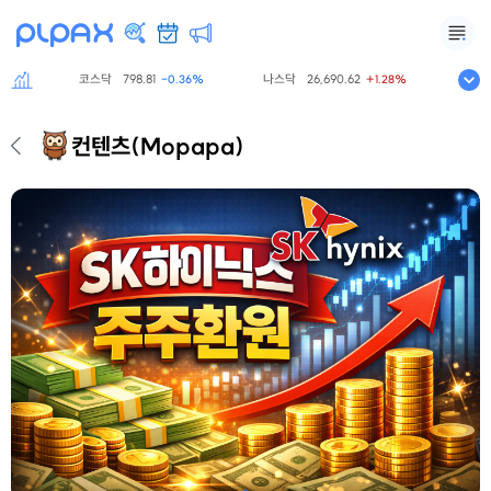
코스닥
798.81
나스닥
26,690.62
S&P5
0%
-0.36%
+1.28%
컨텐츠
(Mopapa)