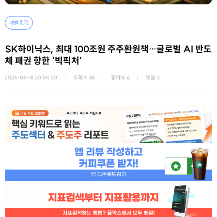
개별종목
SK하이닉스, 최대 100조원 주주환원책…글로벌 AI 반도
체 패권 향한 ‘빅픽처’
2026-06-18 20:04:20
조회수
86
좋아요
6
댓글
2