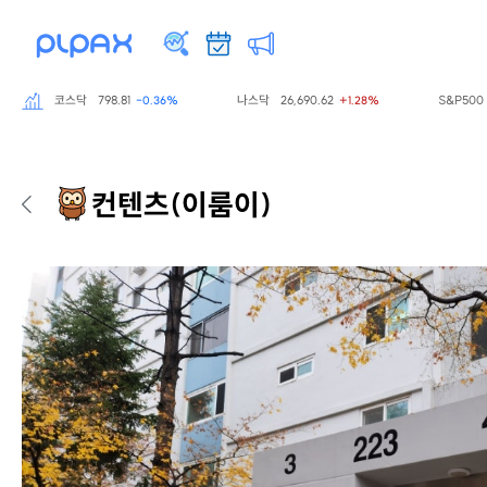
코스닥
798.81
나스닥
26,690.62
S&P500
7,75
-0.36%
+1.28%
컨텐츠
(이룸이)