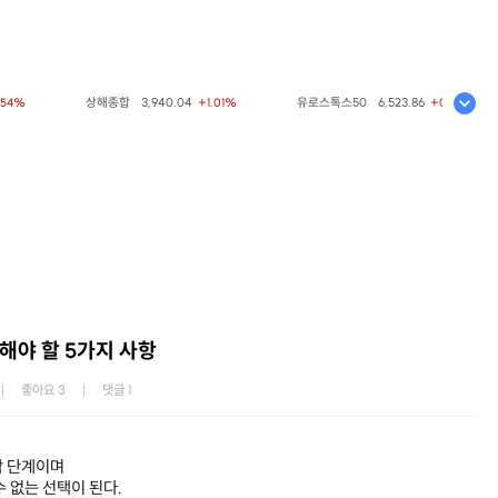
상해종합
3,940.04
유로스톡스50
6,523.86
+1.01%
+0.33%
해야 할 5가지 사항
좋아요
3
댓글
1
막 단계이며
 없는 선택이 된다.