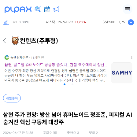
닥
798.81
나스닥
26,690.62
S&P500
7,757.64
0.00%
+1.28%
+0.
컨텐츠
(주투형)
개별종목
삼현 주가 전망: 방산 넘어 휴머노이드 정조준, 피지컬 AI
숨겨진 핵심 구동체 대장주
2026-06-17 19:31:38
조회수
151
좋아요
3
댓글
2