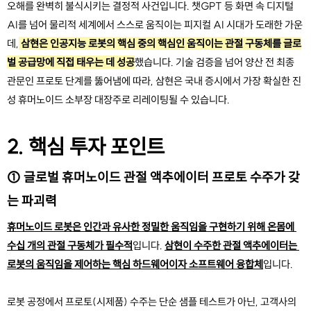
오해를 완벽히 불식시키는 결정적 사건입니다. 챗GPT 등 화면 속 디지털 
AI를 넘어 물리적 세계에서 스스로 움직이는 피지컬 AI 시대가 도래한 가운
데,
 삼현은 인공지능 로봇의 핵심 중의 핵심인 움직이는 관절 구동체를 글로
벌 공급망에 직접 태우는 데 성공
했습니다. 기술 검증을 넘어 양산 전 최종 
관문인 프로토 단계를 뚫어냄에 따라, 삼현은 국내 증시에서 가장 확실한 진
성 휴머노이드 소부장 대장주로 리레이팅될 수 있습니다.
2. 핵심 투자 포인트
① 글로벌 휴머노이드 관절 액추에이터 프로토 수주가 갖
는 파괴력
휴머노이드 로봇은 인간과 유사한 정밀한 움직임을 구현하기 위해 온몸에 
수십 개의 관절 구동체가 필수적
입니다. 
삼현이 수주한 관절 액추에이터는 
로봇의 움직임을 제어하는 핵심 하드웨어이자 소프트웨어 융합체
입니다.
로봇 공정에서 프로토(시제품) 수주는 단순 샘플 테스트가 아닌, 고객사의 